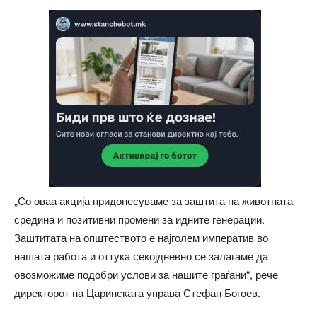
„Со оваа акција придонесуваме за заштита на животната
средина и позитивни промени за идните генерации.
Заштитата на општеството е најголем императив во
нашата работа и оттука секојдневно се залагаме да
овозможиме подобри услови за нашите граѓани“, рече
директорот на Царинската управа Стефан Богоев.