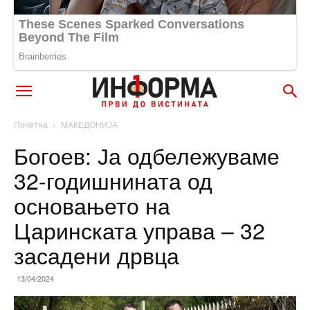
Почетна
МАКЕДОНИЈА
Богоев: Ја одбележуваме
32-годишнината од
основањето на
Царинската управа – 32
засадени дрвца
13/04/2024