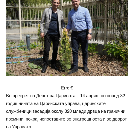
Error9
Во пресрет на Денот на Царината – 14 април, по повод 32
годишнината на Царинската управа, царинските
службеници засадија околу 320 млади дрвца на гранични
премини, покрај испоставите во внатрешноста и во дворот
на Управата.