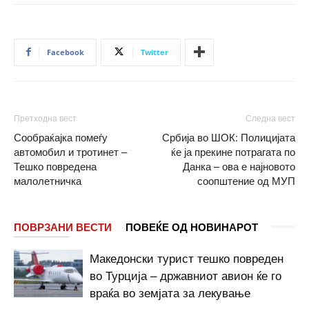
Facebook
Twitter
Претходна вест
Следна вест
Сообраќајка помеѓу
Србија во ШОК: Полицијата
автомобил и тротинет –
ќе ја прекине потрагата по
Тешко повредена
Данка – ова е најновото
малолетничка
соопштение од МУП
ПОВРЗАНИ ВЕСТИ
ПОВЕЌЕ ОД НОВИНАРОТ
Македонски турист тешко повреден
во Турција – државниот авион ќе го
враќа во земјата за лекување