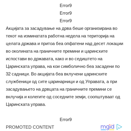
Error9
Error9
Error9
Акцијата за засадување на дрва беше организирана во
текот на изминатата работна недела на територија на
целата држава и притоа беа опфатени над десет локации
во околината на граничните премини и царинските
испостави во државата, како и во седиштето на
Царинската управа, на кои симболично беа засадени по
32 садници. Во акцијата беа вклучени царинските
службеници од сите царинарници и од Управата, а при
засадувањето на дрвцата на граничните премини се
вклучија и колегите од соседните земји, соопштуваат од
Царинската управа.
Error9