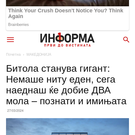
Почетна
МАКЕДОНИЈА
Битола станува гигант:
Немаше ниту еден, сега
наеднаш ќе добие ДВА
мола – познати и имињата
27/03/2024