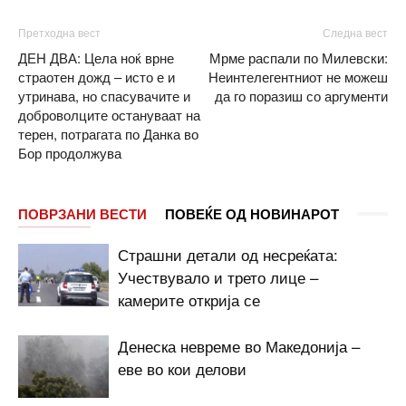
Претходна вест
Следна вест
ДЕН ДВА: Цела ноќ врне
Мрме распали по Милевски:
страотен дожд – исто е и
Неинтелегентниот не можеш
утринава, но спасувачите и
да го поразиш со аргументи
доброволците остануваат на
терен, потрагата по Данка во
Бор продолжува
ПОВРЗАНИ ВЕСТИ
ПОВЕЌЕ ОД НОВИНАРОТ
Страшни детали од несреќата:
Учествувало и трето лице –
камерите открија се
Денеска невреме во Македонија –
еве во кои делови