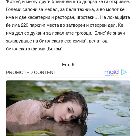
‘Котон’, и многу други брендови што допрва ќе ги откриеме.
Големи салони за мебел, за бела техника, а во молот ќе
има и две кафетерии и ресторан, игротеки… На локацијата
ќе има 220 паркинг места во затворен и отворен дел. Ќе
има дел со дуќани за локалните трговци. ‘Блис’ ќе значи
заживување на битолската економија“, велат од
битолската фирма „Беком“.
Error9