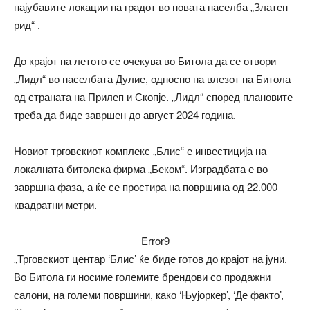
најубавите локации на градот во новата населба „Златен
рид“ .
До крајот на летото се очекува во Битола да се отвори
„Лидл“ во населбата Дулие, односно на влезот на Битола
од страната на Прилеп и Скопје. „Лидл“ според плановите
треба да биде завршен до август 2024 година.
Новиот трговскиот комплекс „Блис“ е инвестиција на
локалната битолска фирма „Беком“. Изградбата е во
завршна фаза, а ќе се простира на површина од 22.000
квадратни метри.
Error9
„Трговскиот центар ‘Блис’ ќе биде готов до крајот на јуни.
Во Битола ги носиме големите брендови со продажни
салони, на големи површини, како ‘Њујоркер’, ‘Де факто’,