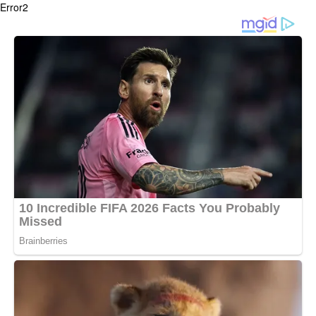
Error2