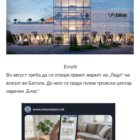
Error9
Во август треба да се отвори првиот маркет на „Лидл“ на
влезот во Битола. До него се гради голем трговски центар
наречен „Блис“