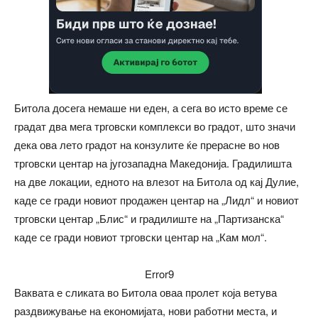
Битола досега немаше ни еден, а сега во исто време се
градат два мега трговски комплекси во градот, што значи
дека ова лето градот на конзулите ќе прерасне во нов
трговски центар на југозападна Македонија. Градилишта
на две локации, едното на влезот на Битола од кај Дулие,
каде се гради новиот продажен центар на „Лидл“ и новиот
трговски центар „Блис“ и градилиште на „Партизанска“
каде се гради новиот трговски центар на „Кам мол“.
Error9
Ваквата е сликата во Битола оваа пролет која ветува
раздвижување на економијата, нови работни места, и