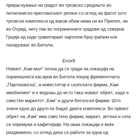
прераснување на градот во трговско средиште во
пелагониско-преспанскиот регион со оглед на фатот што
трговски комплекси од ваков обем нема ни во Прилеп, ни
во Охрид, ниту пак во пограничните градови од северна
Грција од каде гравитираат најголем број граѓани кои
пазаруваат во Битола.
Error9
Новиот „Кам мол“ почна да се гради на локација на
поранешната касарна во Битола покрај фреквентната
„Партизанска“, а инвеститор е скопската фирма „Кам
имобилиен“ и е веднаш до исто така новиот објект, каде е
сместен маркетот „Кам“ и други битолски фирми. Што
значи едно до друго ќе бидат двата комплекси. Во првиот
објект на „Кам“ има сместено фирми, маркет, аптека и сега
се опремува и кафетерија. На оваа локација е веќе
раздвижено, со оглед дека се работи за една од