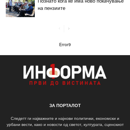
Познато кога ќе има ново покачување
на пензиите
Error9
ЗА ПОРТАЛОТ
Следетт ги најважните и најнови политички, економски и
урбани вести, како и новости од светот, културата, сценскиот