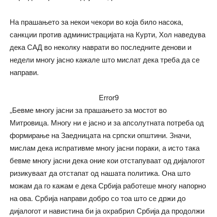
На прашањето за некои чекори во која било насока,
санкции против администрацијата на Курти, Хол наведува
дека САД во неколку наврати во последните денови и
недели многу јасно кажале што мислат дека треба да се
направи.
Error9
„Бевме многу јасни за прашањето за мостот во
Митровица. Многу ни е јасно и за апсолутната потреба од
формирање на Заедницата на српски општини. Значи,
мислам дека испративме многу јасни пораки, а исто така
бевме многу јасни дека оние кои отстапуваат од дијалогот
ризикуваат да отстапат од нашата политика. Она што
можам да го кажам е дека Србија работеше многу напорно
на ова. Србија направи добро со тоа што се држи до
дијалогот и навистина би ја охрабрил Србија да продолжи