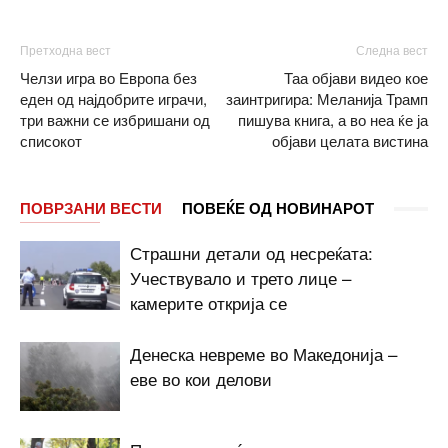
Претходна вест
Следна вест
Челзи игра во Европа без
Таа објави видео кое
еден од најдобрите играчи,
заинтригира: Меланија Трамп
три важни се избришани од
пишува книга, а во неа ќе ја
списокот
објави целата вистина
ПОВРЗАНИ ВЕСТИ
ПОВЕЌЕ ОД НОВИНАРОТ
Страшни детали од несреќата:
Учествувало и трето лице –
камерите открија се
Денеска невреме во Македонија –
еве во кои делови