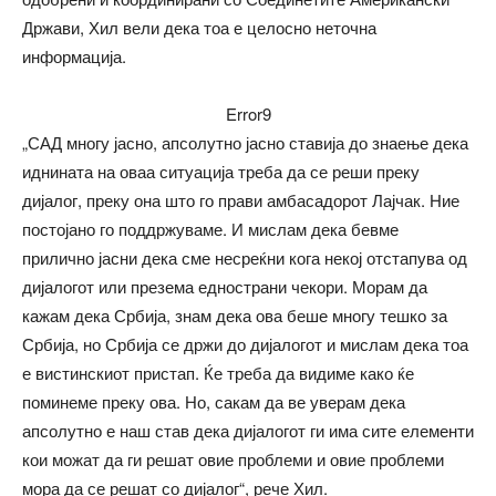
Држави, Хил вели дека тоа е целосно неточна
информација.
Error9
„САД многу јасно, апсолутно јасно ставија до знаење дека
иднината на оваа ситуација треба да се реши преку
дијалог, преку она што го прави амбасадорот Лајчак. Ние
постојано го поддржуваме. И мислам дека бевме
прилично јасни дека сме несреќни кога некој отстапува од
дијалогот или презема еднострани чекори. Морам да
кажам дека Србија, знам дека ова беше многу тешко за
Србија, но Србија се држи до дијалогот и мислам дека тоа
е вистинскиот пристап. Ќе треба да видиме како ќе
поминеме преку ова. Но, сакам да ве уверам дека
апсолутно е наш став дека дијалогот ги има сите елементи
кои можат да ги решат овие проблеми и овие проблеми
мора да се решат со дијалог“, рече Хил.