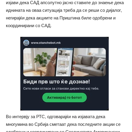
изјави дека САД апсолутно јасно ставиле до знаење дека
иднината на оваа ситуација треба да се реши со дијалог,
негирајќи дека акциите на Приштина биле одобрени и
координирани со САД.
Во интервју за РТС, одговарајќи на изјавата дека
многумина во Србија сметаат дека последните акции се
одобрени и координирани со Соединетите Американски