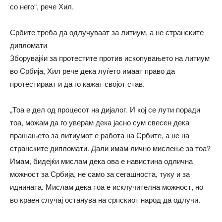
со него“, рече Хил.
Србите треба да одлучуваат за литиум, а не странските
дипломати
Зборувајќи за протестите против ископувањето на литиум
во Србија, Хил рече дека луѓето имаат право да
протестираат и да го кажат својот став.
„Тоа е дел од процесот на дијалог. И кој се лути поради
тоа, можам да го уверам дека јасно сум свесен дека
прашањето за литиумот е работа на Србите, а не на
странските дипломати. Дали имам лично мислење за тоа?
Имам, бидејќи мислам дека ова е навистина одлична
можност за Србија, не само за сегашноста, туку и за
иднината. Мислам дека тоа е исклучителна можност, но
во краен случај останува на српскиот народ да одлучи.