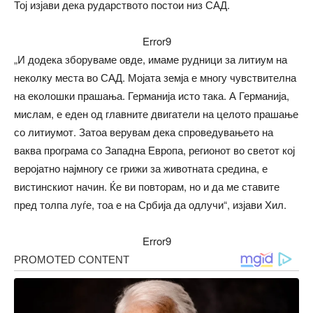
Тој изјави дека рударството постои низ САД.
Error9
„И додека зборуваме овде, имаме рудници за литиум на
неколку места во САД. Мојата земја е многу чувствителна
на еколошки прашања. Германија исто така. А Германија,
мислам, е еден од главните двигатели на целото прашање
со литиумот. Затоа верувам дека спроведувањето на
ваква програма со Западна Европа, регионот во светот кој
веројатно најмногу се грижи за животната средина, е
вистинскиот начин. Ќе ви повторам, но и да ме ставите
пред толпа луѓе, тоа е на Србија да одлучи“, изјави Хил.
Error9