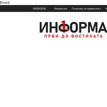
Error2
09/08/2026
Импресум
Политика за приватност
К
Informa.mk