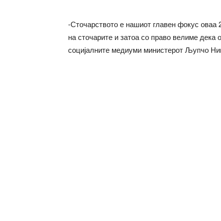
-Сточарството е нашиот главен фокус оваа 
на сточарите и затоа со право велиме дека 
социјалните медиуми министерот Љупчо Ни