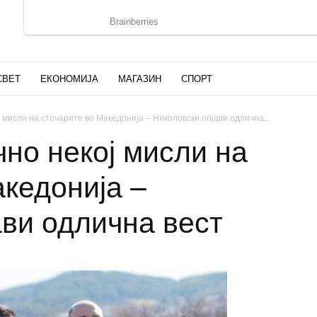
СВЕТ
ЕКОНОМИЈА
МАГАЗИН
СПОРТ
мисли на сточарите во Македонија – Николовски објави одлична...
но некој мисли на
акедонија –
ави одлична вест