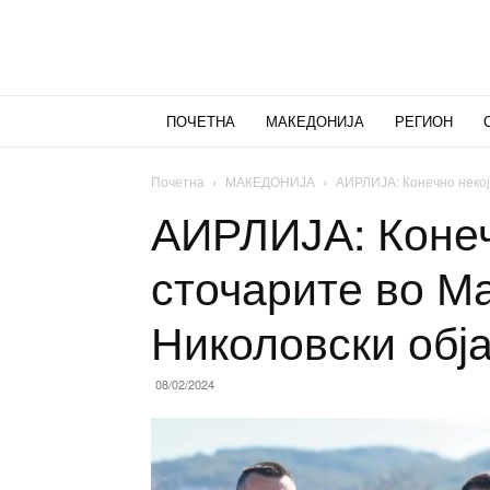
ПОЧЕТНА
МАКЕДОНИЈА
РЕГИОН
Почетна
МАКЕДОНИЈА
АИРЛИЈА: Конечно некој 
АИРЛИЈА: Конеч
сточарите во М
Николовски обј
08/02/2024