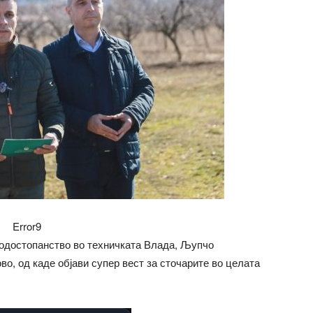
Error9
водостопанство во техничката Влада, Љупчо
о, од каде објави супер вест за сточарите во целата