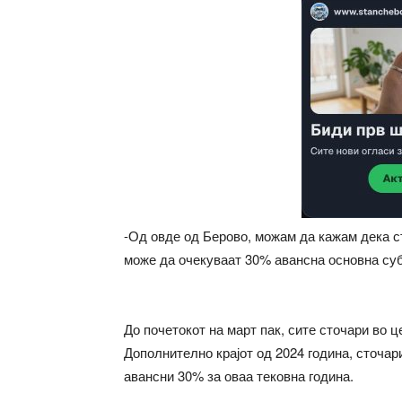
-Од овде од Берово, можам да кажам дека ст
може да очекуваат 30% авансна основна суб
До почетокот на март пак, сите сточари во ц
Дополнително крајот од 2024 година, сточар
авансни 30% за оваа тековна година.