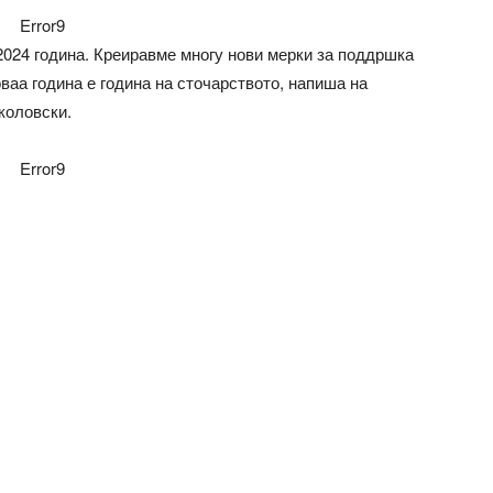
Error9
2024 година. Креиравме многу нови мерки за поддршка
оваа година е година на сточарството, напиша на
коловски.
Error9