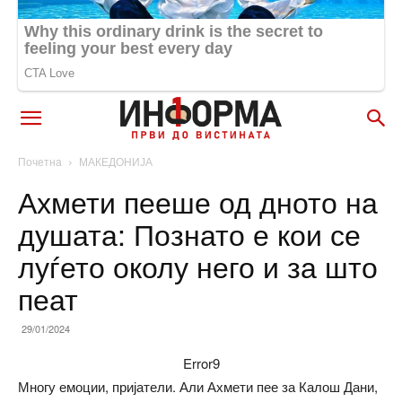
Почетна
МАКЕДОНИЈА
Ахмети пееше од дното на
душата: Познато е кои се
луѓето околу него и за што
пеат
29/01/2024
Error9
Многу емоции, пријатели. Али Ахмети пее за Калош Дани,