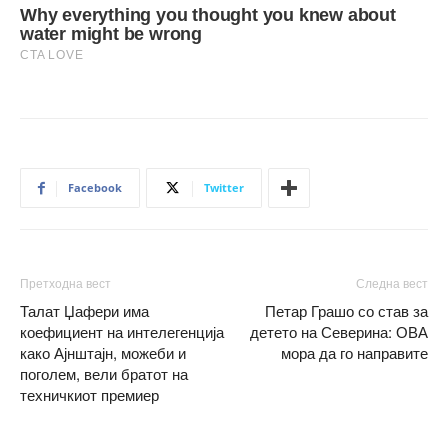
Facebook
Twitter
Претходна вест
Следна вест
Талат Џафери има
Петар Грашо со став за
коефициент на интелегенција
детето на Северина: ОВА
како Ајнштајн, можеби и
мора да го направите
поголем, вели братот на
техничкиот премиер