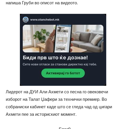
напиша Груби во описот на видеото.
Лидерот на ДУИ Али Ахмети со песна го овековечи
изборот на Талат Џафери за технички премиер. Во
собраниски кабинет каде што се гледа чад од цигари
Ахмети пее за историскиот момент.
Error9