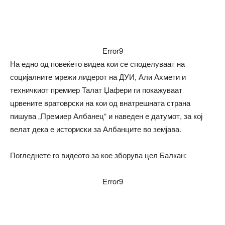
Error9
На едно од повеќето видеа кои се споделуваат на
социјалните мрежи лидерот на ДУИ, Али Ахмети и
техничкиот премиер Талат Џафери ги покажуваат
црвените вратоврски на кои од внатрешната страна
пишува „Премиер Албанец“ и наведен е датумот, за кој
велат дека е историски за Албанците во земјава.
Погледнете го видеото за кое зборува цел Балкан:
Error9