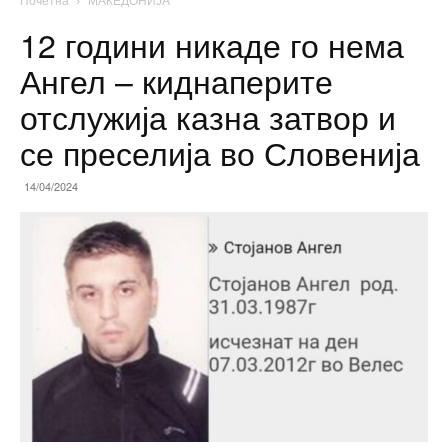
12 години никаде го нема
Ангел – киднаперите
отслужија казна затвор и
се преселија во Словенија
14/04/2024