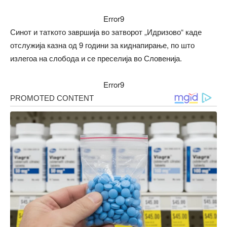
Error9
Синот и таткото завршија во затворот „Идризово“ каде
отслужија казна од 9 години за киднапирање, по што
излегоа на слобода и се преселија во Словенија.
Error9