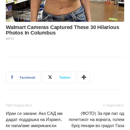
Facebook
Twitter
Претходна вест
Следна вест
Иран се закани: Ако САД им
(ФОТО) За прв пат од
дадат поддршка на Израел,
почетокот на војната, голем
ќе напаѓаме американски
број пекари во градот Газа