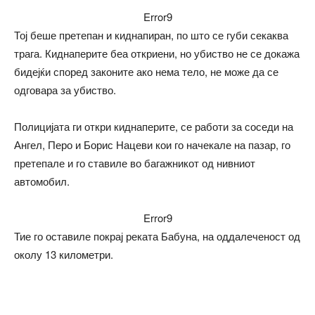
Error9
Тој беше претепан и киднапиран, по што се губи секаква
трага. Киднаперите беа откриени, но убиство не се докажа
бидејќи според законите ако нема тело, не може да се
одговара за убиство.
Полицијата ги откри киднаперите, се работи за соседи на
Ангел, Перо и Борис Нацеви кои го начекале на пазар, го
претепале и го ставиле во багажникот од нивниот
автомобил.
Error9
Тие го оставиле покрај реката Бабуна, на оддалеченост од
околу 13 километри.