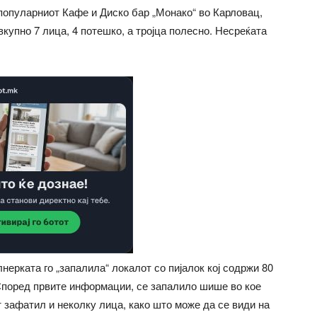
популарниот Кафе и Диско бар „Монако“ во Карловац,
купно 7 лица, 4 потешко, а тројца полесно. Несреќата
лнерката го „запалила“ локалот со пијалок кој содржи 80
 Според првите информации, се запалило шише во кое
т зафатил и неколку лица, како што може да се види на