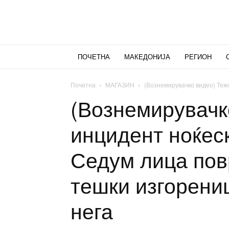
ПОЧЕТНА
МАКЕДОНИЈА
РЕГИОН
Почетна
МАГАЗИН
(Вознемирувачко видео) Тежо
(Вознемирувачк
инцидент ноќеск
Седум лица пов
тешки изгорени
нега