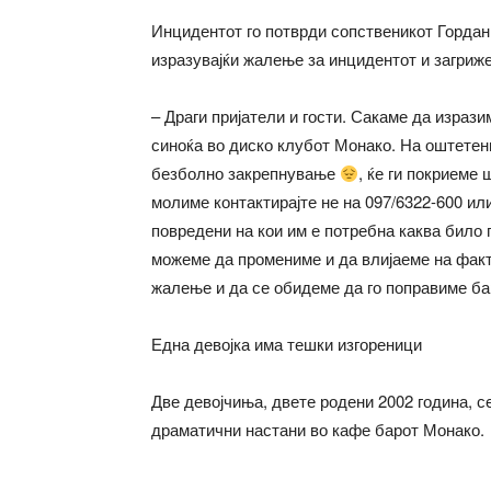
Инцидентот го потврди сопственикот Гордан 
изразувајќи жалење за инцидентот и загриж
– Драги пријатели и гости. Сакаме да изра
синоќа во диско клубот Монако. На оштетен
безболно закрепнување
, ќе ги покриеме
молиме контактирајте не на 097/6322-600 или
повредени на кои им е потребна каква било
можеме да промениме и да влијаеме на факт
жалење и да се обидеме да го поправиме ба
Една девојка има тешки изгореници
Две девојчиња, двете родени 2002 година, 
драматични настани во кафе барот Монако.