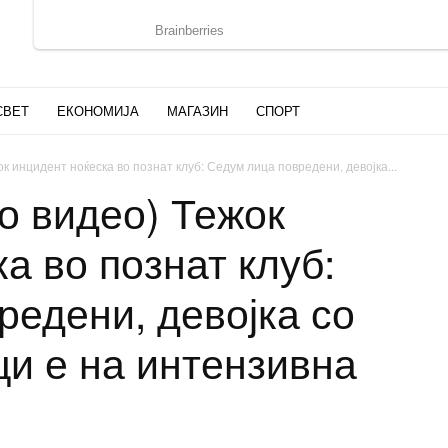
СВЕТ
ЕКОНОМИЈА
МАГАЗИН
СПОРТ
к инцидент ноќеска во познат клуб: Седум лица повредени, девојка...
о видео) Тежок
а во познат клуб:
редени, девојка со
ци е на интензивна