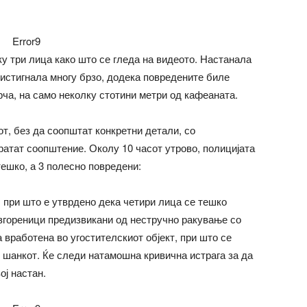
Error9
ку три лица како што се гледа на видеото. Настанала
ристигнала многу брзо, додека повредените биле
ча, на само неколку стотини метри од кафеаната.
от, без да соопштат конкретни детали, со
ратат соопштение. Околу 10 часот утрово, полицијата
ешко, а 3 полесно повредени:
 при што е утврдено дека четири лица се тешко
изгореници предизвикани од нестручно ракување со
 вработена во угостителскиот објект, при што се
 шанкот. Ќе следи натамошна кривична истрага за да
ој настан.