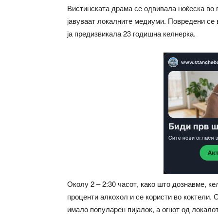
Вистинската драма се одвивала ноќеска во 
јавуваат локалните медиуми. Повредени се в
ја предизвикала 23 годишна келнерка.
Околу 2 – 2:30 часот, како што дознавме, ке
проценти алкохол и се користи во коктели.
имало популарен пијалок, а огнот од локало