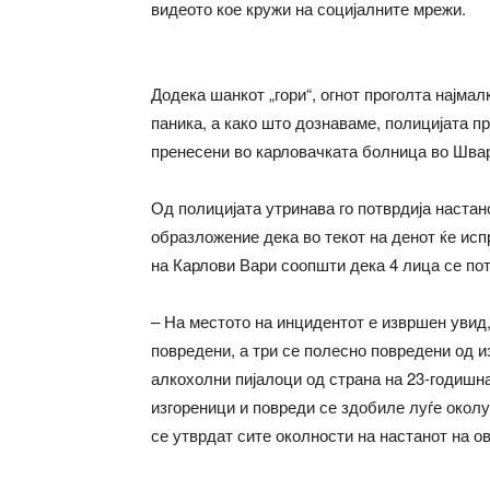
видеото кое кружи на социјалните мрежи.
Додека шанкот „гори“, огнот проголта најмал
паника, а како што дознаваме, полицијата п
пренесени во карловачката болница во Швар
Од полицијата утринава го потврдија настан
образложение дека во текот на денот ќе исп
на Карлови Вари соопшти дека 4 лица се пот
– На местото на инцидентот е извршен увид,
повредени, а три се полесно повредени од 
алкохолни пијалоци од страна на 23-годишна
изгореници и повреди се здобиле луѓе околу
се утврдат сите околности на настанот на ов