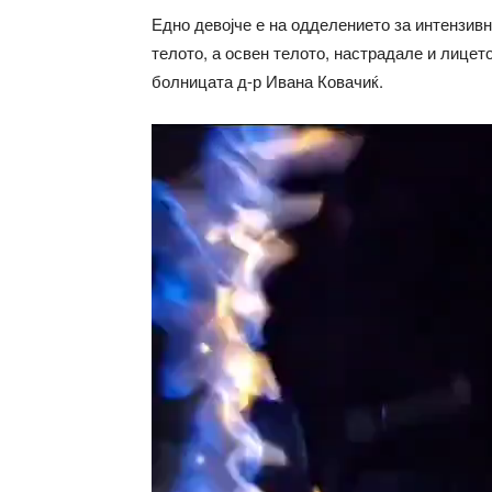
Едно девојче е на одделението за интензивн
телото, а освен телото, настрадале и лицет
болницата д-р Ивана Ковачиќ.
Video
Player