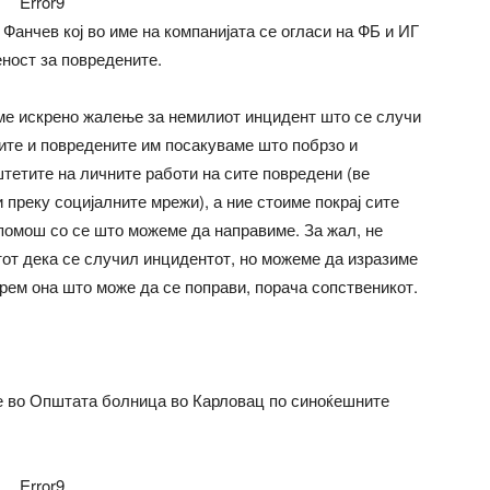
Error9
Фанчев кој во име на компанијата се огласи на ФБ и ИГ
еност за повредените.
зиме искрено жалење за немилиот инцидент што се случи
ите и повредените им посакуваме што побрзо и
 штетите на личните работи на сите повредени (ве
 преку социјалните мрежи), а ние стоиме покрај сите
 помош со се што можеме да направиме. За жал, не
от дека се случил инцидентот, но можеме да изразиме
рем она што може да се поправи, порача сопственикот.
се во Општата болница во Карловац по синоќешните
Error9