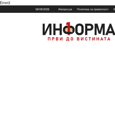
Error2
08/08/2026
Импресум
Политика за приватност
К
Informa.mk