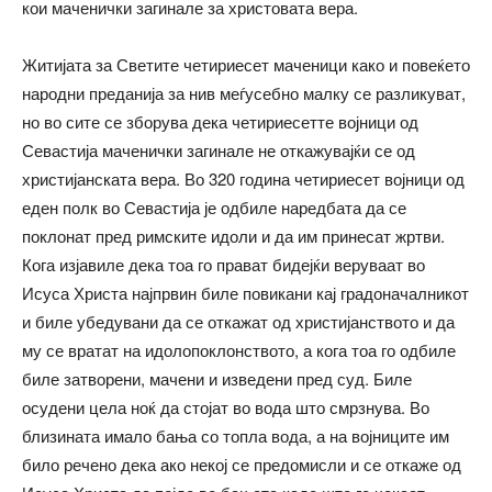
кои маченички загинале за христовата вера.
Житијата за Светите четириесет маченици како и повеќето
народни преданија за нив меѓусебно малку се разликуват,
но во сите се зборува дека четириесетте војници од
Севастија маченички загинале не откажувајќи се од
христијанската вера. Во 320 година четириесет војници од
еден полк во Севастија је одбиле наредбата да се
поклонат пред римските идоли и да им принесат жртви.
Кога изјавиле дека тоа го прават бидејќи веруваат во
Исуса Христа најпрвин биле повикани кај градоначалникот
и биле убедувани да се откажат од христијанството и да
му се вратат на идолопоклонството, а кога тоа го одбиле
биле затворени, мачени и изведени пред суд. Биле
осудени цела ноќ да стојат во вода што смрзнува. Во
близината имало бања со топла вода, а на војниците им
било речено дека ако некој се предомисли и се откаже од