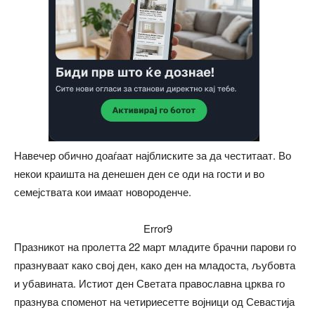
Навечер обично доаѓаат најблиските за да честитаат. Во
некои краишта на денешен ден се оди на гости и во
семејствата кои имаат новороденче.
Error9
Празникот на пролетта 22 март младите брачни парови го
празнуваат како свој ден, како ден на младоста, љубовта
и убавината. Истиот ден Светата православна црква го
празнува споменот на четириесетте војници од Севастија