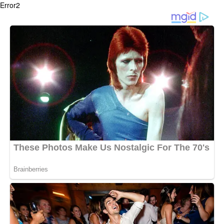
Error2