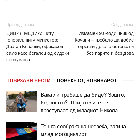
Претходна вест
Следна вест
ЦИВИЛ МЕДИА: Ниту
Измамен 90 -годишник од
генерал, ниту министер:
Кочани – требало да добие
Драган Ковачки, ефикасен
огревни дрва, а останал и
само како бегалец од судски
без парите и без дрва
соочувања
ПОВРЗАНИ ВЕСТИ
ПОВЕЌЕ ОД НОВИНАРОТ
Вака ли требаше да биде? Зошто,
бе, зошто?: Пријателите се
простуваат од младиот Никола
Тешка сообраќајна несреќа, загина
млад мотоциклист