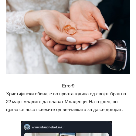
Error9
Христијански обичај е во првата година од својот брак на
22 март младите да слават Младенци. На тој ден, во
црква се носат свеќите од венчавката за да се догорат.