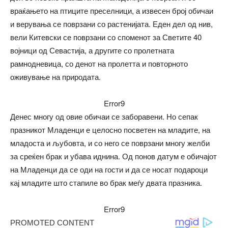
враќањето на птиците преселници, а извесен број обичаи
и верувања се поврзани со растенијата. Еден дел од нив,
вели Китевски се поврзани со споменот за Светите 40
војници од Севастија, а другите со пролетната
рамнодневица, со денот на пролетта и повторното
оживување на природата.
Error9
Денес многу од овие обичаи се заборавени. Но сепак
празникот Младенци е целосно посветен на младите, на
младоста и љубовта, и со него се поврзани многу желби
за среќен брак и убава иднина. Од понов датум е обичајот
на Младенци да се оди на гости и да се носат подароци
кај младите што стапиле во брак меѓу двата празника.
Error9