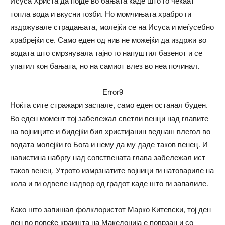
Исуса Христа да појде во бањата каде што го чекаат
топла вода и вкусни гозби. Но момчињата храбро ги
издржувале страдањата, молејќи се на Исуса и меѓусебно
храбрејќи се. Само еден од нив не можејќи да издржи во
водата што смрзнувала тајно го напуштил базенот и се
упатил кон бањата, но на самиот влез во неа починал.
Error9
Ноќта сите стражари заспале, само еден останал буден.
Во еден момент тој забележал светли венци над главите
на војниците и бидејќи бил христијанин веднаш влегол во
водата молејќи го Бога и нему да му даде таков венец. И
навистина набргу над сопствената глава забележал ист
таков венец. Утрото измрзнатите војници ги натовариле на
кола и ги одвеле надвор од градот каде што ги запалиле.
Како што запишал фолклористот Марко Китевски, тој ден
ден во повеќе краишта на Македонија е поврзан и со