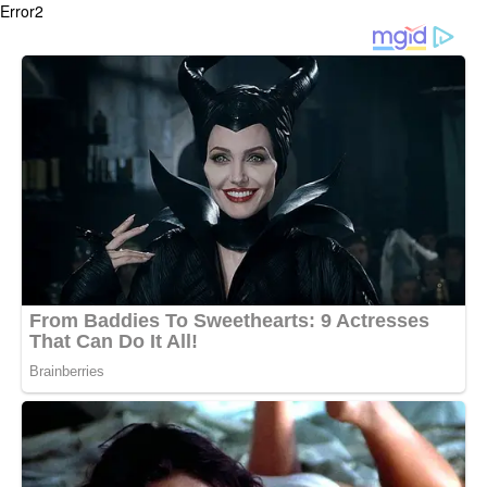
Error2