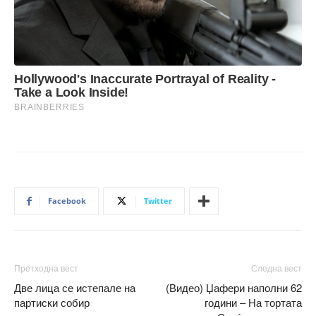
Facebook
Twitter
Претходна вест
Следна вест
Две лица се истепале на
(Видео) Џафери наполни 62
партиски собир
години – На тортата