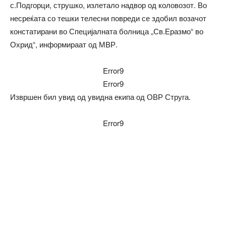
с.Подгорци, струшко, излетало надвор од коловозот. Во
несреќата со тешки телесни повреди се здобил возачот
констатирани во Специјалната болница „Св.Еразмо“ во
Охрид“, информираат од МВР.
Error9
Error9
Извршен бил увид од увидна екипа од ОВР Струга.
Error9