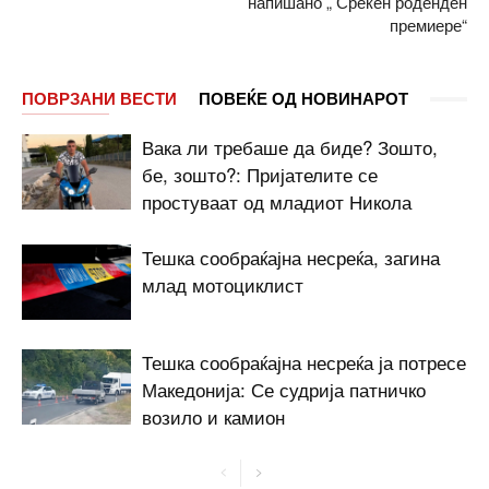
напишано „ Среќен роденден
премиере“
ПОВРЗАНИ ВЕСТИ
ПОВЕЌЕ ОД НОВИНАРОТ
Вака ли требаше да биде? Зошто,
бе, зошто?: Пријателите се
простуваат од младиот Никола
Тешка сообраќајна несреќа, загина
млад мотоциклист
Тешка сообраќајна несреќа ја потресе
Македонија: Се судрија патничко
возило и камион