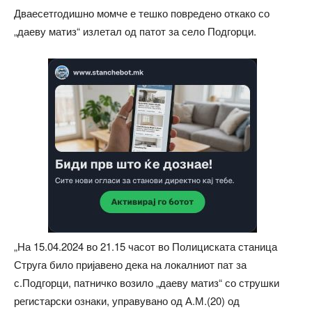
Дваесетгодишно момче е тешко повредено откако со
„даеву матиз“ излетал од патот за село Подгорци.
„На 15.04.2024 во 21.15 часот во Полициската станица
Струга било пријавено дека на локалниот пат за
с.Подгорци, патничко возило „даеву матиз“ со струшки
регистарски ознаки, управувано од А.М.(20) од