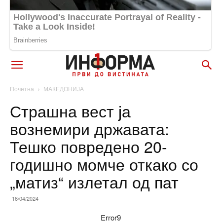
Почетна
МАКЕДОНИЈА
Страшна вест ја
вознемири државата:
Тешко повредено 20-
годишно момче откако со
„матиз“ излетал од пат
16/04/2024
Error9