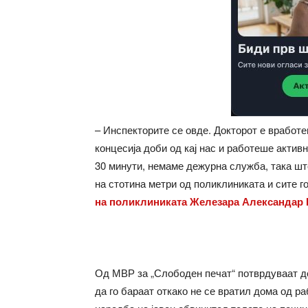
– Инспекторите се овде. Докторот е вработе
концесија доби од кај нас и работеше активн
30 минути, немаме дежурна служба, така шт
на стотина метри од поликлиниката и сите г
на поликлиниката Железара Александар
Од МВР за „Слободен печат“ потврдуваат де
да го бараат откако не се вратил дома од р