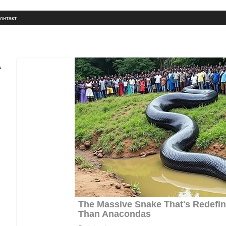
онтакт