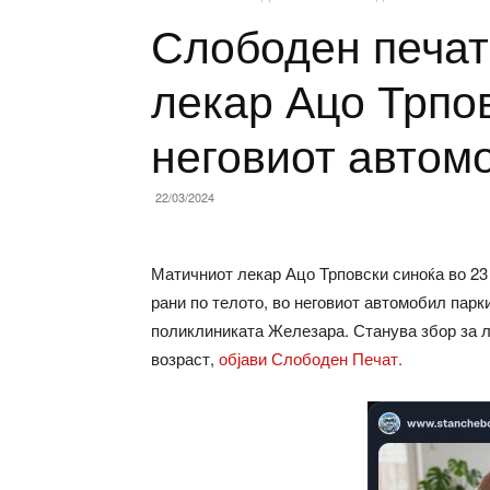
Слободен печат
лекар Ацо Трпов
неговиот автом
22/03/2024
Матичниот лекар Ацо Трповски синоќа во 23 
рани по телото, во неговиот автомобил парк
поликлиниката Железара. Станува збор за ле
возраст,
објави Слободен Печат.