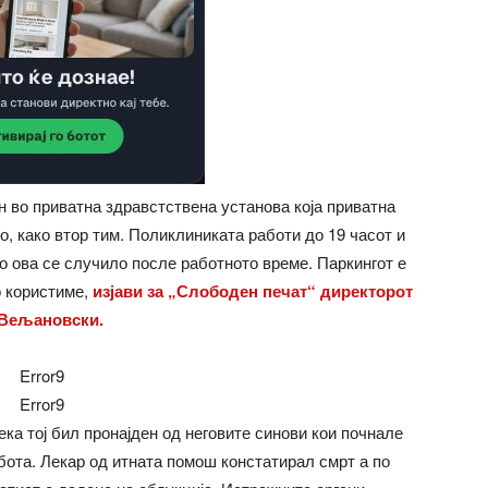
н во приватна здравстствена установа која приватна
о, како втор тим. Поликлиниката работи до 19 часот и
о ова се случило после работното време. Паркингот е
о користиме,
изјави за „Слободен печат“ директорот
 Вељановски.
Error9
Error9
ка тој бил пронајден од неговите синови кои почнале
абота. Лекар од итната помош констатирал смрт а по