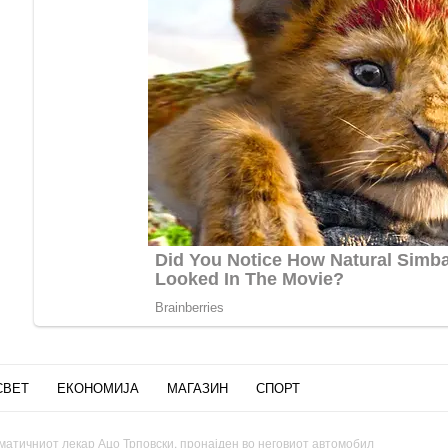
СВЕТ
ЕКОНОМИЈА
МАГАЗИН
СПОРТ
матичниот лекар Ацо Трповски, пронајден во неговиот автомобил