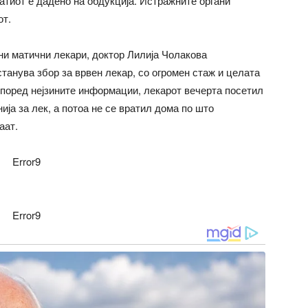
атиот е дадено на обдукција. Истражните органи
от.
и матични лекари, доктор Лилија Чолакова
танува збор за врвен лекар, со огромен стаж и целата
Според нејзините информации, лекарот вечерта посетил
ја за лек, а потоа не се вратил дома по што
аат.
Error9
Error9