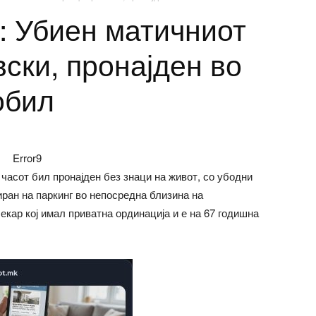
: Убиен матичниот
ски, пронајден во
обил
Error9
часот бил пронајден без знаци на живот, со убодни
иран на паркинг во непосредна близина на
кар кој имал приватна ординација и е на 67 годишна