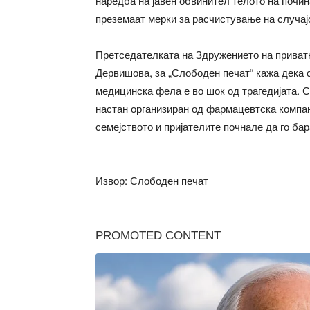
наредба на јавен обвинител телото на почин
преземаат мерки за расчистување на случај
Претседателката на Здружението на приватн
Дервишова, за „Слободен печат“ кажа дека с
медицинска фела е во шок од трагедијата. 
настан организиран од фармацевтска компани
семејството и пријателите почнале да го бар
Извор: Слободен печат