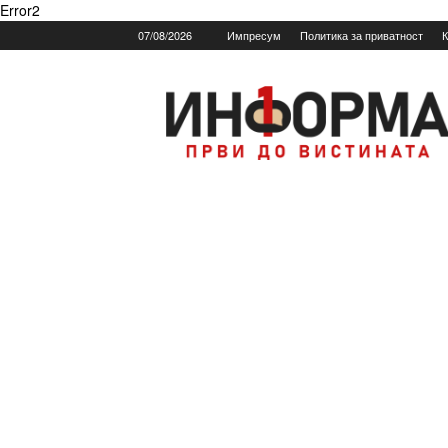
Error2
07/08/2026
Импресум
Политика за приватност
К
Informa.mk