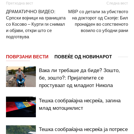
Претходна вест
Следна вест
ДРАМАТИЧНО ВИДЕО:
МВР со детали за убиството
Српски војници на границата
на докторот од Скопје: Бил
со Косово – Курти ги снимал
пронајден во сопственото
и објави, откри што се
возило со убодни рани
подготвува
ПОВРЗАНИ ВЕСТИ
ПОВЕЌЕ ОД НОВИНАРОТ
Вака ли требаше да биде? Зошто,
бе, зошто?: Пријателите се
простуваат од младиот Никола
Тешка сообраќајна несреќа, загина
млад мотоциклист
Тешка сообраќајна несреќа ја потресе