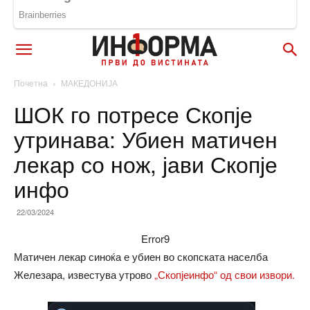
Почетна
МАКЕДОНИЈА
ШОК го потресе Скопје
утринава: Убиен матичен
лекар со нож, јави Скопје
инфо
22/03/2024
Error9
Матичен лекар синоќа е убиен во скопската населба
Железара, известува утрово
„Скопјеинфо“ од свои извори.