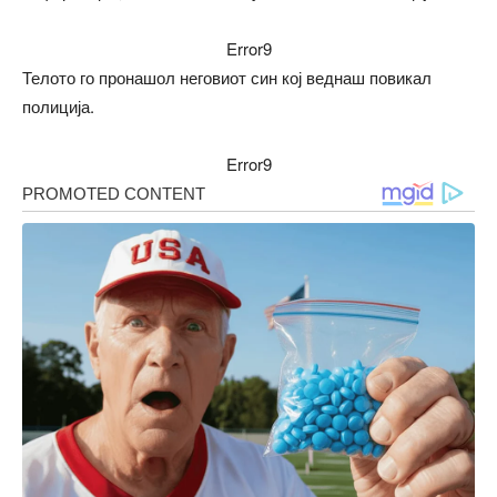
Error9
Телото го пронашол неговиот син кој веднаш повикал
полиција.
Error9