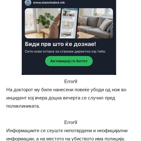
Error9
На докторот му биле нанесени повеќе убоди од нож во
инцидент кој вчера доцна вечерта се случил пред
поликлиниката.
Error9
Информациите се сеуште непотврдени и неофицијални
информации, а на местото на убиството има полиција.