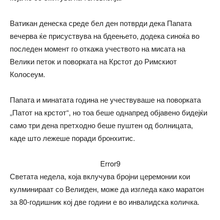
Ватикан денеска среде бел ден потврди дека Папата
вечерва ќе присуствува на бдеењето, додека синоќа во
последен момент го откажа учеството на мисата на
Велики петок и поворката на Крстот до Римскиот
Колосеум.
Папата и минатата година не учествуваше на поворката
„Патот на крстот“, но тоа беше однапред објавено бидејќи
само три дена претходно беше пуштен од болницата,
каде што лежеше поради бронхитис.
Error9
Светата недела, која вклучува бројни церемонии кои
кулминираат со Велигден, може да изгледа како маратон
за 80-годишник кој две години е во инвалидска количка.