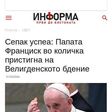
Почетна
СВЕТ
Сепак успеа: Папата
Франциск во количка
пристигна на
Велигденското бдение
31/03/2024