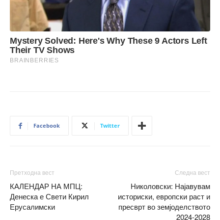
Facebook
Twitter
Претходна вест
Следна вест
КАЛЕНДАР НА МПЦ:
Николовски: Најавувам
Денеска е Свети Кирил
историски, европски раст и
Ерусалимски
пресврт во земјоделството
2024-2028