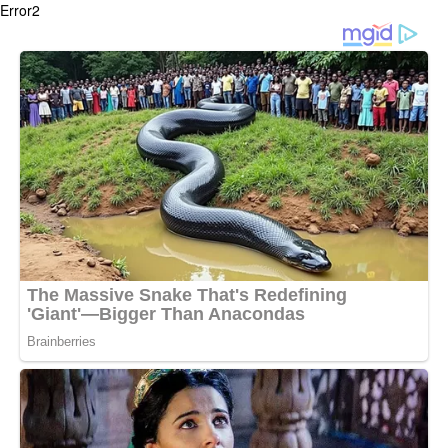
Error2