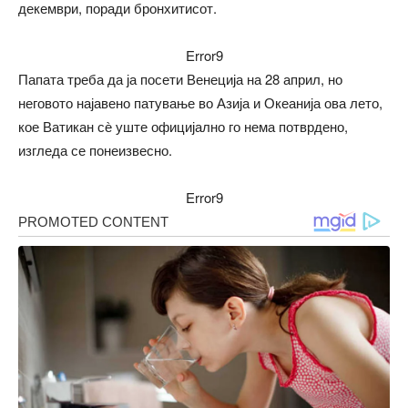
декември, поради бронхитисот.
Error9
Папата треба да ја посети Венеција на 28 април, но
неговото најавено патување во Азија и Океанија ова лето,
кое Ватикан сѐ уште официјално го нема потврдено,
изгледа се понеизвесно.
Error9