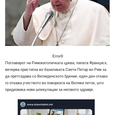
Error9
Поглаварот на Римокатоличката црква, папата Франциск,
вечерва пристигна во базиликата Свети Петар во Рим за
да претседава со Велигденското бдение, еден ден откако
го откажа учеството во поворката на Велики петок, што
предизвика нови шпекулации за неговото здравје.