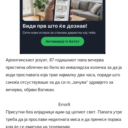
Аргентинскиот језуит, 87-годишниот папа вечерва
пристигна облечен во бело во инвалидска количка за да ја
води прославата која трае најмалку два часа, поради што
синоќа отсуствуваше за да си го „зачува“ здравјето за
вечерва, објави Ватикан.
Error9
Присутни беа илјадници аџии од целиот свет. Папата утре
треба да ја прослави неделната миса и да пренесе порака
која ќе се емитува на телевизија.