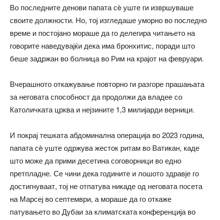
Во последните денови папата сè уште ги извршуваше
своите должности. Но, тој изгледаше уморно во последно
време и постојано мораше да го делегира читањето на
говорите наведувајќи дека има бронхитис, поради што
беше задржан во болница во Рим на крајот на февруари.
Вчерашното откажување повторно ги разгоре прашањата
за неговата способност да продолжи да владее со
Католичката црква и нејзините 1,3 милијарди верници.
И покрај тешката абдоминална операција во 2023 година,
папата сè уште одржува жесток ритам во Ватикан, каде
што може да прими десетина соговорници во едно
претпладне. Се чини дека годините и лошото здравје го
достигнуваат, тој не отпатува никаде од неговата посета
на Марсеј во септември, а мораше да го откаже
патувањето во Дубаи за климатската конференција во