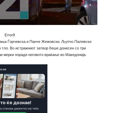
Error9
Вања Ѓорчевска и Панче Жежовски, Љупчо Палевски
 тло. Во истражниот затвор беше донесен со три
ни мерки поради неговото враќање во Македонија.