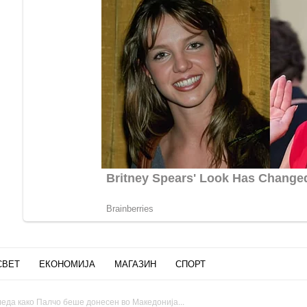
СВЕТ
ЕКОНОМИЈА
МАГАЗИН
СПОРТ
еда како Палчо беше донесен во Македонија...