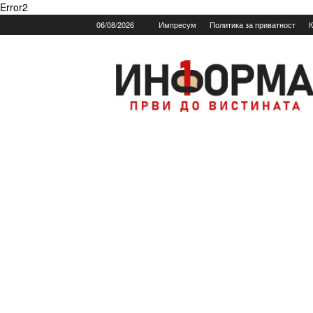
Error2
06/08/2026
Импресум
Политика за приватност
К
Informa.mk