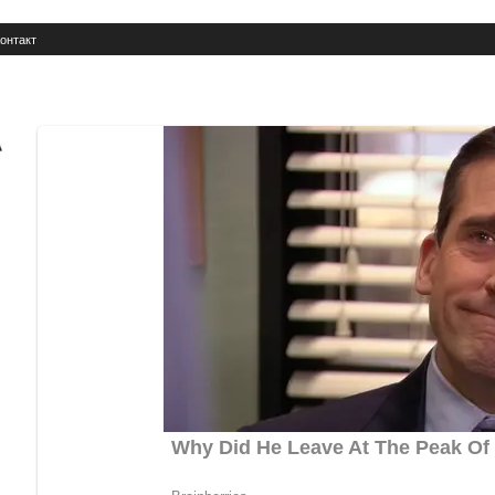
онтакт