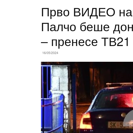
Прво ВИДЕО на 
Палчо беше дон
– пренесе ТВ21
16/05/2024