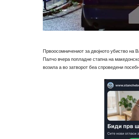
Првоосомничениот за двојното убиство на 
Палчо вчера попладне стапна на македонско
возила а во затворот беа спроведени посеб