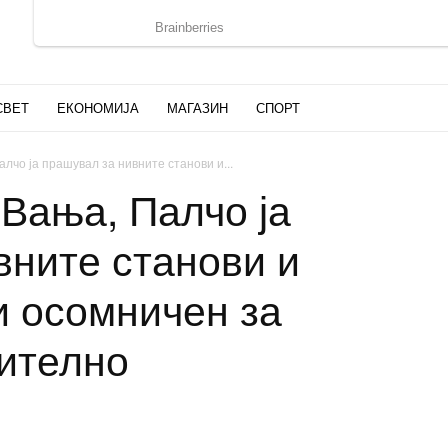
СВЕТ
ЕКОНОМИЈА
МАГАЗИН
СПОРТ
алчо ја прашувал за нивните станови и...
 Вања, Палчо ја
вните станови и
и осомничен за
ително