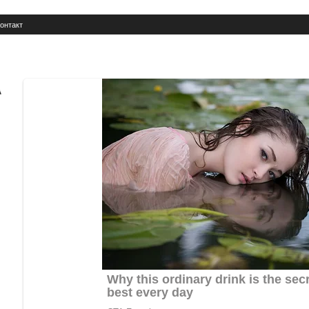
онтакт