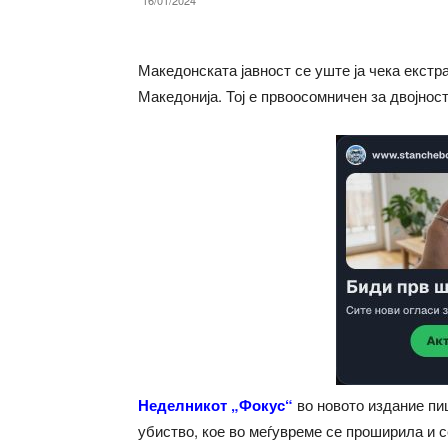
16/01/2024
Македонската јавност се уште ја чека екст
Македонија. Тој е првоосомничен за двојност
Неделникот „Фокус“
во новото издание пи
убиство, кое во меѓувреме се проширила и 