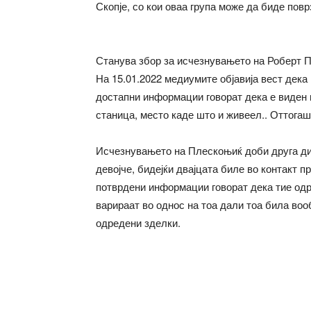
Скопје, со кои оваа група може да биде повр
Станува збор за исчезнувањето на Роберт Пл
На 15.01.2022 медиумите објавија вест дека
достапни информации говорат дека е виден 
станица, место каде што и живеел.. Оттогаш 
Исчезнувањето на Плескоњиќ доби друга дим
девојче, бидејќи двајцата биле во контакт п
потврдени информации говорат дека тие од
варираат во однос на тоа дали тоа била во
одредени зделки.