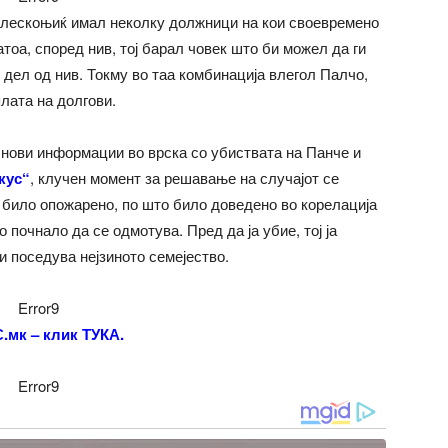
лескоњиќ имал неколку должници на кои своевремено
атоа, според нив, тој барал човек што би можел да ги
и дел од нив. Токму во таа комбинација влегол Палчо,
плата на долгови.
 нови информации во врска со убиствата на Панче и
кус“
, клучен момент за решавање на случајот се
а било опожарено, по што било доведено во корелација
 почнало да се одмотува. Пред да ја убие, тој ја
и поседува нејзиното семејество.
Error9
мк – клик ТУКА.
Error9