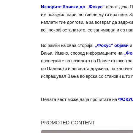
Изворите блиски до „Фокус“
велат дека П
им позајмил пари, но тие не му ги вратиле. З
наплати тие долгови, а за возврат да задрж
кој, покрај останатото, се занимавал и со на
Во рамки на оваа сторија,
„Фокус“ објави
и
Вања. Имено, според информациите на
„Фо
проверките на возилото на Панче откако то
со Палевски и неговата дружина, па клопчето
испрашувал Вања во врска со станови што г
Целата вест може да ја прочитате на
ФОКУС.