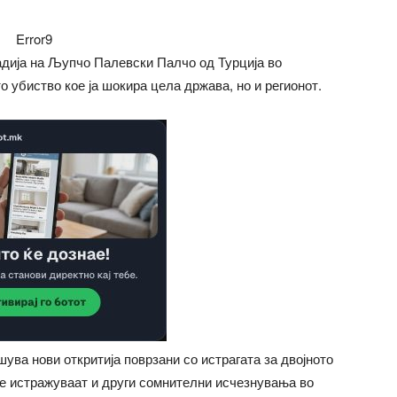
Error9
радија на Љупчо Палевски Палчо од Турција во
о убиство кое ја шокира цела држава, но и регионот.
шува нови откритија поврзани со истрагата за двојното
се истражуваат и други сомнителни исчезнувања во