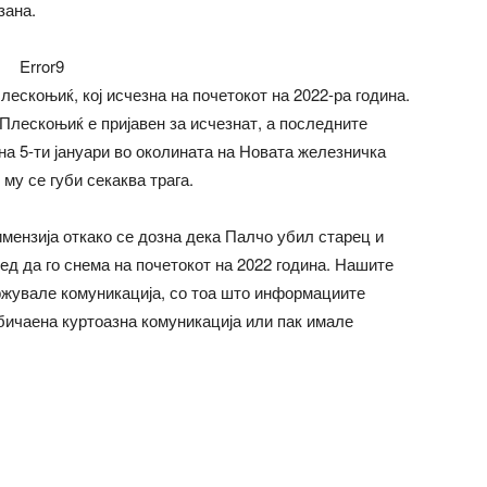
зана.
Error9
ескоњиќ, кој исчезна на почетокот на 2022-ра година.
 Плескоњиќ е пријавен за исчезнат, а последните
на 5-ти јануари во околината на Новата железничка
му се губи секаква трага.
ензија откако се дозна дека Палчо убил старец и
ред да го снема на почетокот на 2022 година. Нашите
ржувале комуникација, со тоа што информациите
обичаена куртоазна комуникација или пак имале