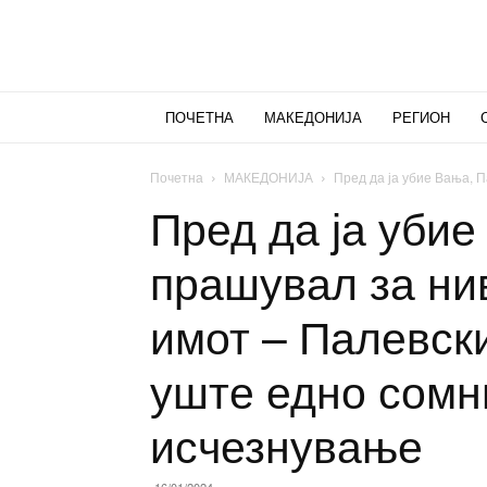
ПОЧЕТНА
МАКЕДОНИЈА
РЕГИОН
Почетна
МАКЕДОНИЈА
Пред да ја убие Вања, П
Пред да ја убие
прашувал за ни
имот – Палевск
уште едно сомн
исчезнување