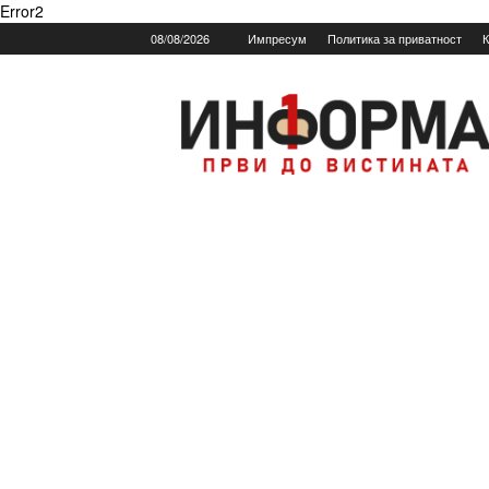
Error2
08/08/2026
Импресум
Политика за приватност
К
Informa.mk