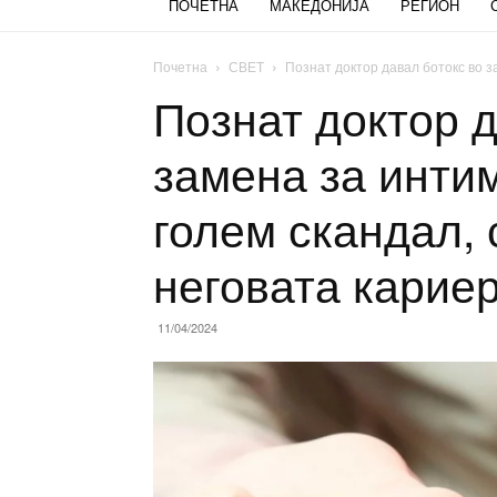
ПОЧЕТНА
МАКЕДОНИЈА
РЕГИОН
Почетна
СВЕТ
Познат доктор давал ботокс во з
Познат доктор д
замена за инти
голем скандал, 
неговата карие
11/04/2024