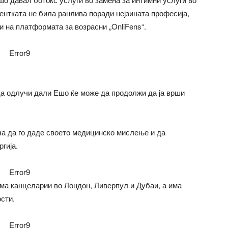
ентката не била ранлива поради нејзината професија,
 на платформата за возрасни „OnliFens“.
Error9
 да одлучи дали Ешо ќе може да продолжи да ја врши
 за да го даде своето медицинско мислење и да
гија.
Error9
има канцеларии во Лондон, Ливерпул и Дубаи, а има
ости.
Error9