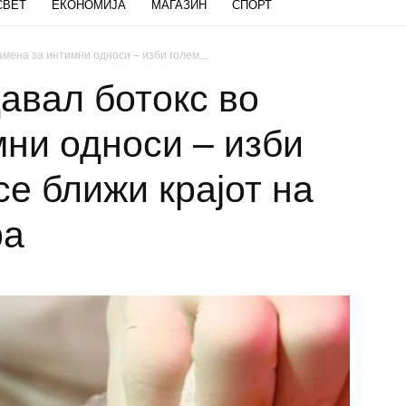
СВЕТ
ЕКОНОМИЈА
МАГАЗИН
СПОРТ
амена за интимни односи – изби голем...
авал ботокс во
мни односи – изби
се ближи крајот на
ра