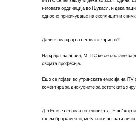
неговата ординација во Њукасл, и дека паци
односно прикачување на експлицитни снимки
Дали е ова крај на неговата кариера?
На крајот на април, МПТС ќе се состане за
својата професија.
Ешо се појави во утринската емисија на ITV
коментира за дискусиите за естетската хирур
Д-р Ешо е основач на клиниката „Ешо“ која 
голем број клиенти, меѓу кои и познати личн