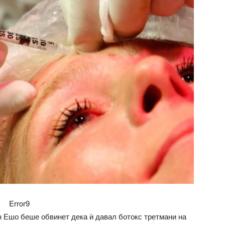
Error9
н Ешо беше обвинет дека ѝ давал ботокс третмани на