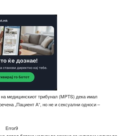
ол на медицинскиот трибунал (MPTS) дека имал
ечена „Пациент А“, но не и сексуални односи –
Error9
шо давал ботокс услуги во замена за интимни услуги во