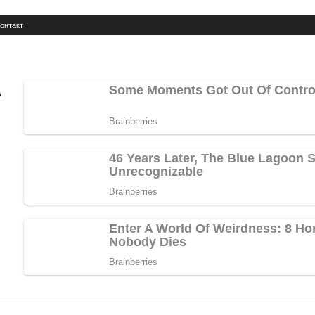
онтакт