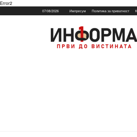
Error2
07/08/2026
Импресум
Политика за приватност
К
Informa.mk