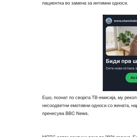
пациентка во замена за интимни односи.
Ешо, познат по својата ТВ-емисија, му рек
несоодветни емотивни односи со жената, нар
пренесува BBC News.
МПТС сепак заклучи дека во 2021 година, Е