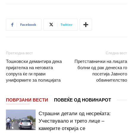
Facebook
Twitter
Претходна вест
Следна вест
Тошковски демантира дека
Претставнички на лицата
пријателка на неговата
болни од рак денеска го
сопруга ќе ги прави
посетија Јавното
униформите за полицијата
обвинителство
ПОВРЗАНИ ВЕСТИ
ПОВЕЌЕ ОД НОВИНАРОТ
Страшни детали од несреќата:
Учествувало и трето лице –
камерите открија се