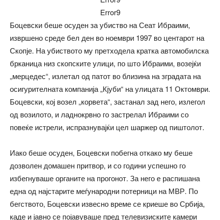
Error9
Боцевски беше осуден за убиство на Сеат Ибраими,
извршено среде бел ден во ноември 1997 во центарот на
Скопје. На убиството му претходела кратка автомобилска
брканица низ скопските улици, по што Ибраими, возејќи
„мерцедес“, излетал од патот во близина на зградата на
осигурителната компанија „Кјуби“ на улицата 11 Октомври.
Боцевски, кој возел „корвета“, застанал зад него, излегол
од возилото, и ладнокрвно го застрелал Ибраими со
повеќе истрели, испразнувајќи цел шаржер од пиштолот.
Иако беше осуден, Боцевски побегна откако му беше
дозволен домашен притвор, и со години успешно го
избегнуваше органите на прогонот. За него е распишана
една од најстарите меѓународни потерници на МВР. По
бегството, Боцевски извесно време се криеше во Србија,
каде и јавно се појавуваше пред телевизиските камери