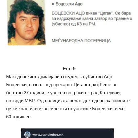
Error9
Македонскиот државјанин осуден за убиство Ацо
Боцевски, познат под прекарот Циганот, кој беше во
бегство 27 години, е уапсен во грчкиот град Катерини,
потврди МВР. Од полицијата велат дека денеска нивните
грчки колеги ги извесиле оти го уапсиле Боцевски, веќе
60-годишен.