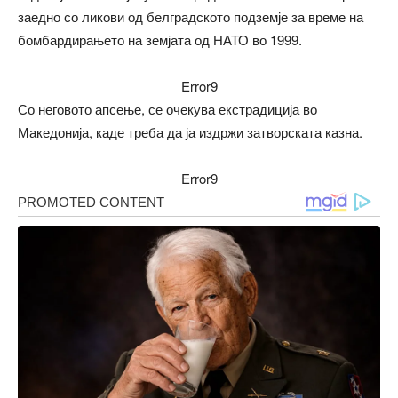
заедно со ликови од белградското подземје за време на
бомбардирањето на земјата од НАТО во 1999.
Error9
Со неговото апсење, се очекува екстрадиција во
Македонија, каде треба да ја издржи затворската казна.
Error9