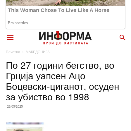
Почетна
МАКЕДОНИЈА
По 27 години бегство, во
Грција уапсен Ацо
Боцевски-циганот, осуден
за убиство во 1998
26/05/2025