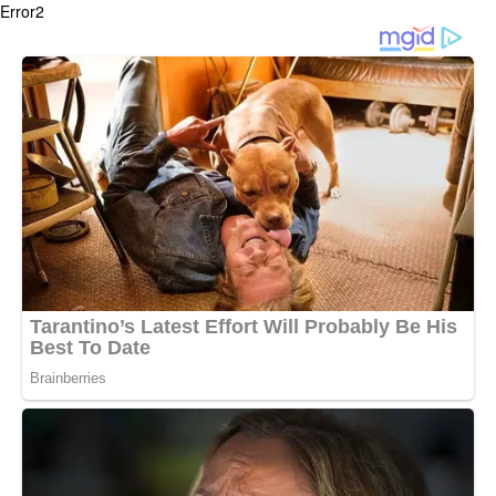
Error2