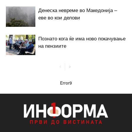
Денеска невреме во Македонија –
еве во кои делови
Познато кога ќе има ново покачување
на пензиите
Error9