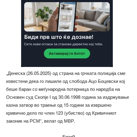
„Денеска (26.05.2025) од страна на грчката полиција сме
известени дека го лишиле од слобода Ацо Боцевски кој
беше баран со меѓународна потерница по наредба на
Основен суд Скопје І од 30.06.1998 година за издржување
казна затвор во траење од 15 години за извршено
кривично дело по член 123 (убиство) од Кривичниот
законик на РСМ“, велат од МВР.
Error9