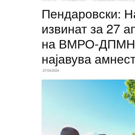
Пендаровски: Н
извинат за 27 а
на ВМРО-ДПМНЕ
најавува амнест
27/04/2024