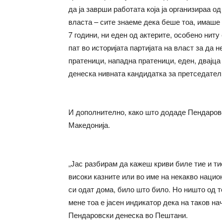
да ја заврши работата која ја организираа о
власта – сите знаеме дека беше тоа, имаше 
7 години, ни еден од актерите, особено ниту
пат во историјата партијата на власт за да 
пратеници, нападна пратеници, еден, двајца 
денеска нивната кандидатка за претседател 
И дополнително, како што додаде Пендаровс
Македонија.
„Јас разбирам да кажеш криви биле тие и ти
високи казните или во име на некакво наци
си одат дома, било што било. Но ништо од т
мене тоа е јасен индикатор дека на таков нач
Пендаровски денеска во Пештани.