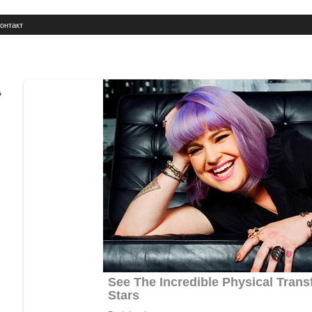
онтакт