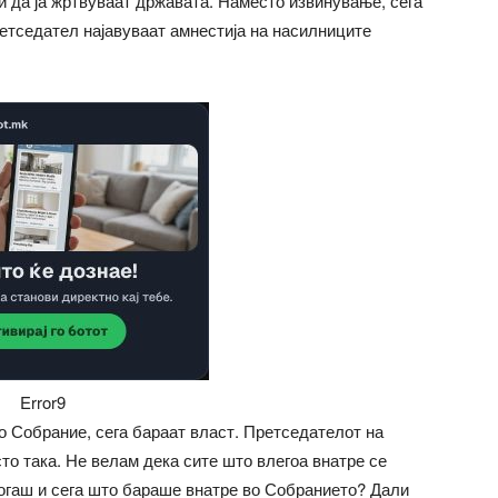
и да ја жртвуваат државата. Наместо извинување, сега
тседател најавуваат амнестија на насилниците
Error9
во Собрание, сега бараат власт. Претседателот на
то така. Не велам дека сите што влегоа внатре се
огаш и сега што бараше внатре во Собранието­? Дали