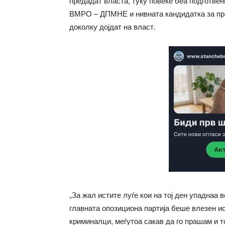
предадат власта, туку повеќе беа подготвен
ВМРО – ДПМНЕ и нивната кандидатка за пре
доколку дојдат на власт.
„За жал истите луѓе кои на тој ден упаднаа 
главната опозициона партија беше влезен ис
криминалци, меѓутоа сакав да го прашам и т