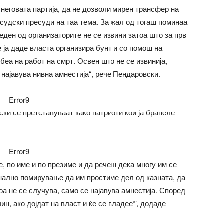
д неговата партија, да не дозволи мирен трансфер на
судски пресуди на таа тема. За жал од тогаш поминаа
 еден од организаторите не се извини затоа што за прв
не ја даде власта организира бунт и со помош на
беа на работ на смрт. Освен што не се извинија,
најавува нивна амнестија“, рече Пендаровски.
Error9
ки се претставуваат како патриоти кои ја бранеле
Error9
е, по име и по презиме и да речеш дека многу им се
онално помирување да им простиме дел од казната, да
оа не се случува, само се најавува амнестија. Според
ин, ако дојдат на власт и ќе се владее“’, додаде