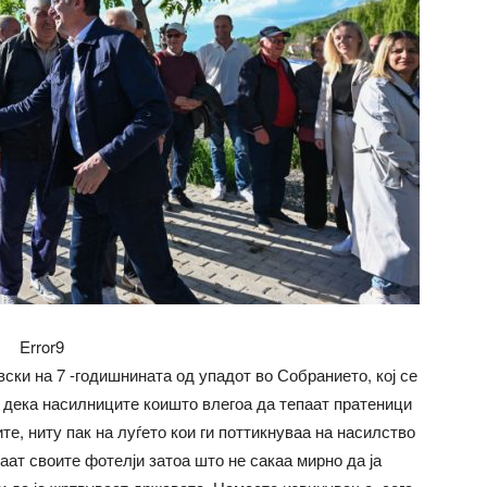
Error9
ки на 7 -годишнината од упадот во Собранието, кој се
а дека насилниците коишто влегоа да тепаат пратеници
ите, ниту пак на луѓето кои ги поттикнуваа на насилство
ваат своите фотелји затоа што не сакаа мирно да ја