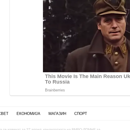
СВЕТ
ЕКОНОМИЈА
МАГАЗИН
СПОРТ
а се извинат за 27 април, кандидатката на ВМРО-ДПМНЕ за...