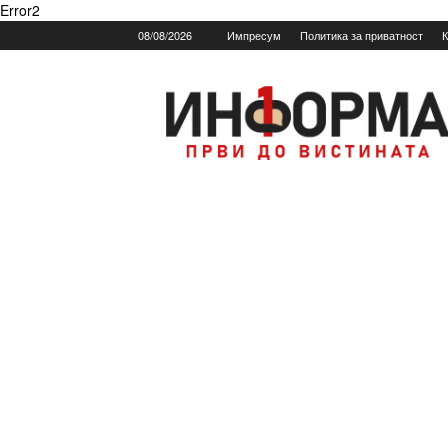
Error2
08/08/2026
Импресум
Политика за приватност
К
Informa.mk