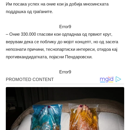
Им посака успех на оние кои ја добија мнозинската
поддршка од граѓаните.
Error9
– Оние 330.000 гласови кои одпаднаа од првиот круг,
верувам дека се поблику до мојот концепт, но од засега
непознати причини, теснопартиски интереси, отидоа кај
противкандидатката, појасни Пендаровски.
Error9