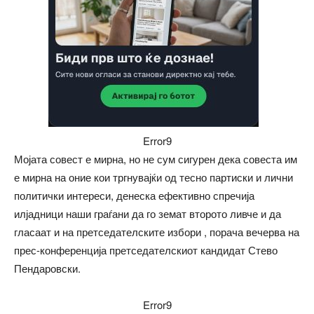
Error9
Мојата совест е мирна, но не сум сигурен дека совеста им
е мирна на оние кои тргнувајќи од тесно партиски и лични
политички интереси, денеска ефективно спречија
илјадници наши граѓани да го земат второто ливче и да
гласаат и на претседателските избори , порача вечерва на
прес-конференција претседателскиот кандидат Стево
Пендаровски.
Error9