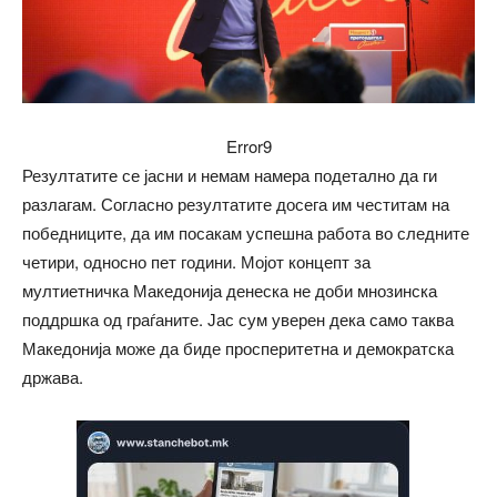
Error9
Резултатите се јасни и немам намера подетално да ги
разлагам. Согласно резултатите досега им честитам на
победниците, да им посакам успешна работа во следните
четири, односно пет години. Мојот концепт за
мултиетничка Македонија денеска не доби мнозинска
поддршка од граѓаните. Јас сум уверен дека само таква
Македонија може да биде просперитетна и демократска
држава.