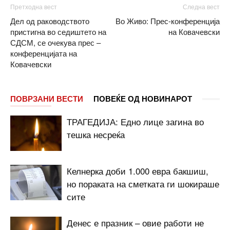
Претходна вест
Следна вест
Дел од раководството
Во Живо: Прес-конференција
пристигна во седиштето на
на Ковачевски
СДСМ, се очекува прес –
конференцијата на
Ковачевски
ПОВРЗАНИ ВЕСТИ
ПОВЕЌЕ ОД НОВИНАРОТ
ТРАГЕДИЈА: Едно лице загина во
тешка несреќа
Келнерка доби 1.000 евра бакшиш,
но пораката на сметката ги шокираше
сите
Денес е празник – овие работи не