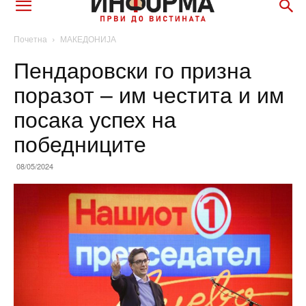
Почетна
МАКЕДОНИЈА
Пендаровски го призна
поразот – им честита и им
посака успех на
победниците
08/05/2024