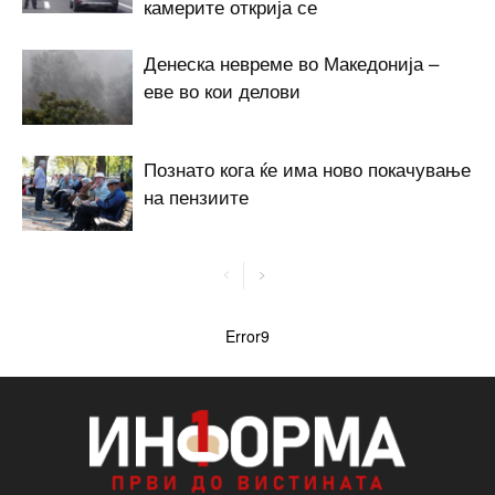
камерите открија се
Денеска невреме во Македонија –
еве во кои делови
Познато кога ќе има ново покачување
на пензиите
Error9