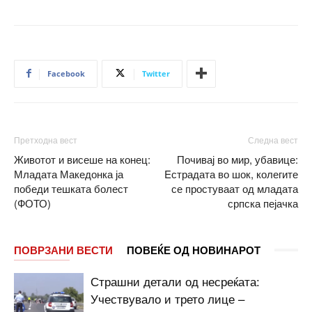
Facebook
Twitter
Претходна вест
Следна вест
Животот и висеше на конец:
Почивај во мир, убавице:
Младата Македонка ја
Eстрадата во шок, колегите
победи тешката болест
се простуваат од младата
(ФОТО)
српска пејачка
ПОВРЗАНИ ВЕСТИ
ПОВЕЌЕ ОД НОВИНАРОТ
Страшни детали од несреќата:
Учествувало и трето лице –