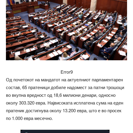
Error9
Од почетокот на мандатот на актуелниот парламентарен
состав, 65 пратеници добиле надомест за патни трошоци
во вкупна вредност од 18,6 милиони денари, односно
околу 303.320 евра. Највисоката исплатена сума на еден
пратеник достигнува околу 13.200 евра, што е во просек
по 1.000 евра месечно.