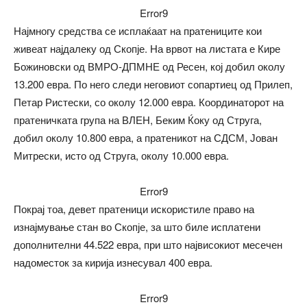
Error9
Најмногу средства се исплаќаат на пратениците кои
живеат најдалеку од Скопје. На врвот на листата е Кире
Божиновски од ВМРО-ДПМНЕ од Ресен, кој добил околу
13.200 евра. По него следи неговиот сопартиец од Прилеп,
Петар Ристески, со околу 12.000 евра. Координаторот на
пратеничката група на ВЛЕН, Беким Ќоку од Струга,
добил околу 10.800 евра, а пратеникот на СДСМ, Јован
Митрески, исто од Струга, околу 10.000 евра.
Error9
Покрај тоа, девет пратеници искористиле право на
изнајмување стан во Скопје, за што биле исплатени
дополнителни 44.522 евра, при што највисокиот месечен
надоместок за кирија изнесувал 400 евра.
Error9