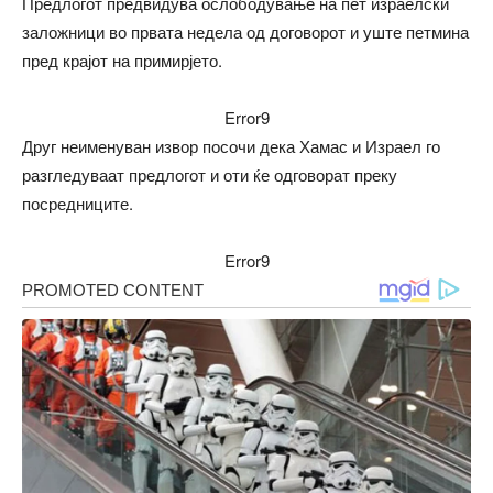
Предлогот предвидува ослободување на пет израелски
заложници во првата недела од договорот и уште петмина
пред крајот на примирјето.
Error9
Друг неименуван извор посочи дека Хамас и Израел го
разгледуваат предлогот и оти ќе одговорат преку
посредниците.
Error9