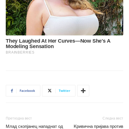
Facebook
Twitter
Претходна вест
Следна вест
Млад скопјанец нападнат од
Kривична пријава против