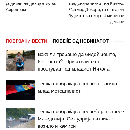
роднини на девојка му во
градоначалникот на Кичево
Аеродром
Фатмир Дехари, го оштетил
буџетот за скоро 4 милиони
денари
ПОВРЗАНИ ВЕСТИ
ПОВЕЌЕ ОД НОВИНАРОТ
Вака ли требаше да биде? Зошто,
бе, зошто?: Пријателите се
простуваат од младиот Никола
Тешка сообраќајна несреќа, загина
млад мотоциклист
Тешка сообраќајна несреќа ја потресе
Македонија: Се судрија патничко
возило и камион