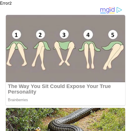
Error2