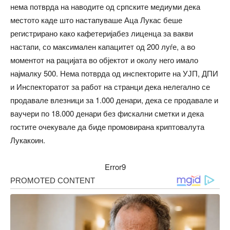
нема потврда на наводите од српските медиуми дека
местото каде што настапуваше Аца Лукас беше
регистрирано како кафетеријабез лиценца за вакви
настапи, со максимален капацитет од 200 луѓе, а во
моментот на рацијата во објектот и околу него имало
најмалку 500. Нема потврда од инспекторите на УЈП, ДПИ
и Инспекторатот за работ на странци дека нелегално се
продавале влезници за 1.000 денари, дека се продавале и
ваучери по 18.000 денари без фискални сметки и дека
гостите очекувале да биде промовирана криптовалута
Лукакоин.
Error9