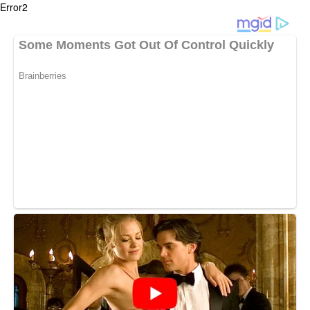
Error2