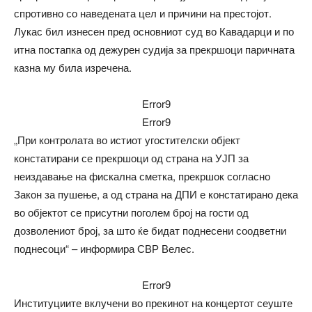
спротивно со наведената цел и причини на престојот.
Лукас бил изнесен пред основниот суд во Кавадарци и по
итна постапка од дежурен судија за прекршоци паричната
казна му била изречена.
Error9
Error9
„При контролата во истиот угостителски објект
констатирани се прекршоци од страна на УЈП за
неиздавање на фискална сметка, прекршок согласно
Закон за пушење, a од страна на ДПИ е констатирано дека
во објектот се присутни поголем број на гости од
дозволениот број, за што ќе бидат поднесени соодветни
поднесоци“ – информира СВР Велес.
Error9
Институциите вклучени во прекинот на концертот сеуште