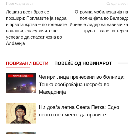
Претходна вест
Следна вест
Лошата вест брзо се
Огромна мобилизација на
прошири: Поплавите ја зедоа
полицијата во Белград:
и првата жртва – по големите
Убиен е лидер на навивачка
поплави, спасувачите не
група – хаос на терен
успеале да спасат жена во
Албанија
ПОВРЗАНИ ВЕСТИ
ПОВЕЌЕ ОД НОВИНАРОТ
Четири лица пренесени во болница:
Тешка сообраќајна несреќа во
Македонија
Ни доаѓа летна Света Петка: Едно
нешто не смеете да правите