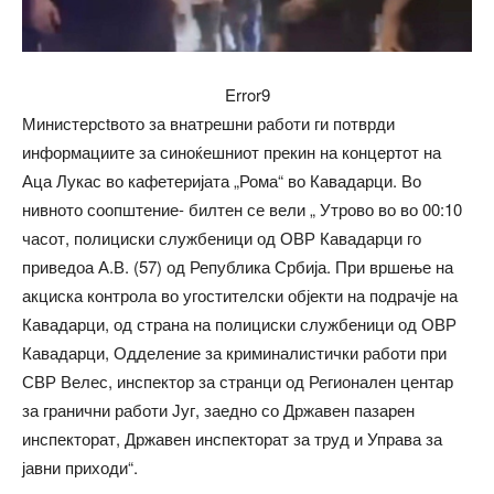
Error9
Министерсtвото за внатрешни работи ги потврди
информациите за синоќешниот прекин на концертот на
Аца Лукас во кафетеријата „Рома“ во Кавадарци. Во
нивното соопштение- билтен се вели „ Утрово во во 00:10
часот, полициски службеници од ОВР Кавадарци го
приведоа А.В. (57) од Република Србија. При вршење на
акциска контрола во угостителски објекти на подрачје на
Кавадарци, од страна на полициски службеници од ОВР
Кавадарци, Одделение за криминалистички работи при
СВР Велес, инспектор за странци од Регионален центар
за гранични работи Југ, заедно со Државен пазарен
инспекторат, Државен инспекторат за труд и Управа за
јавни приходи“.