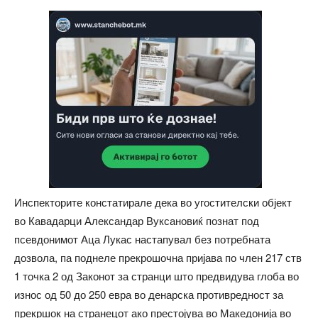
Инспекторите констатирале дека во угостителски објект
во Кавадарци Александар Вуксановиќ познат под
псевдонимот Аца Лукас настапувал без потребната
дозвола, па поднеле прекрошочна пријава по член 217 ств
1 точка 2 од Законот за странци што предвидува глоба во
износ од 50 до 250 евра во денарска противредност за
прекршок на странецот ако престојува во Македонија во