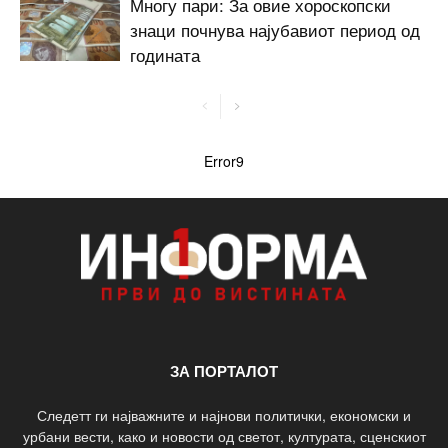
Многу пари: За овие хороскопски
знаци почнува најубавиот период од
годината
Error9
ЗА ПОРТАЛОТ
Следетт ги најважните и најнови политички, економски и
урбани вести, како и новости од светот, културата, сценскиот