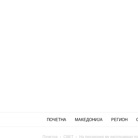
ПОЧЕТНА
МАКЕДОНИЈА
РЕГИОН
Почетна
СВЕТ
На пензионер му експлодирал пол