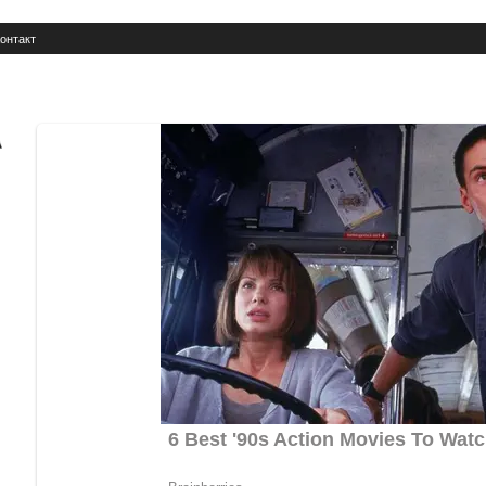
онтакт