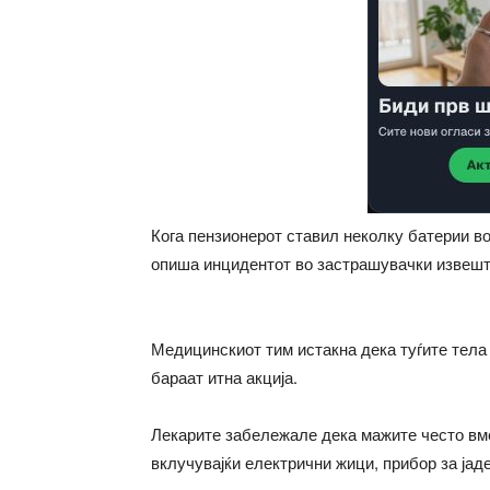
Кога пензионерот ставил неколку батерии во
опиша инцидентот во застрашувачки извешт
Медицинскиот тим истакна дека туѓите тела
бараат итна акција.
Лекарите забележале дека мажите често вм
вклучувајќи електрични жици, прибор за јаде