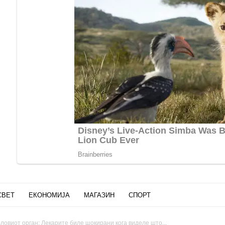
СВЕТ
ЕКОНОМИЈА
МАГАЗИН
СПОРТ
овиот орган: Лекарите биле шокирани кога виделе што...