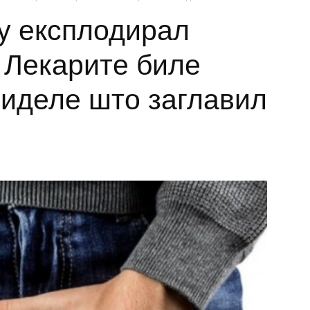
у експлодирал
: Лекарите биле
виделе што заглавил