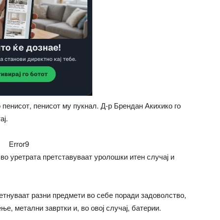
 пенисот, пенисот му пукнал. Д-р Брендан Акихико го
ај.
Error9
 во уретрата претставуваат уролошки итен случај и
етнуваат разни предмети во себе поради задоволство,
ње, метални завртки и, во овој случај, батерии.