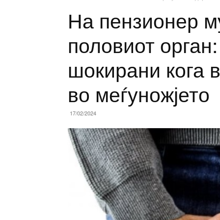
На пензионер м
половиот орган
шокирани кога 
во меѓуножјето
17/02/2024