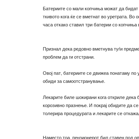
Батериите со мали копчиња можат да бидат 
ткивото кога ќе се вметнат во уретрата. Во 
часа откако ставил три батерии со копчиња 
Признал дека редовно вметнува туѓи предм
проблем да ги отстрани.
Овој пат, батериите се движеа понатаму по
обиди за самоотстранување.
Лекарите биле шокирани кога откриле дека 
корозивно празнење. И покрај обидите да се
толерира процедурата и лекарите се откажа
Наместо тоа, пензионерот бил ставен под оп