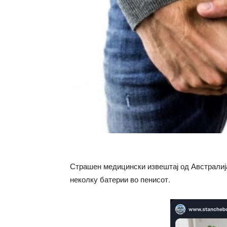
Страшен медицински извештај од Австралија 
неколку батерии во пенисот.