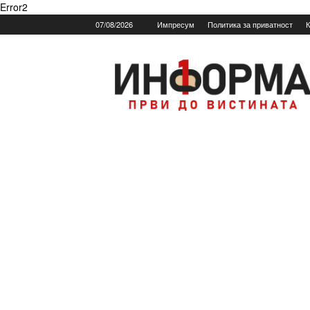
Error2
07/08/2026
Импресум
Политика за приватност
К
Informa.mk