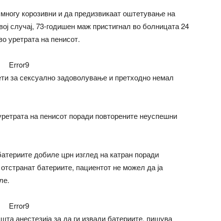
многу корозивни и да предизвикаат оштетување на
овој случај, 73-годишен маж пристигнал во болницата 24
во уретрата на пенисот.
Error9
ети за сексуално задоволување и претходно немал
 уретрата на пенисот поради повторените неуспешни
батериите добиле црн изглед на катран поради
 отстранат батериите, пациентот не можел да ја
ле.
Error9
шта анестезија за да ги извади батериите, пишува