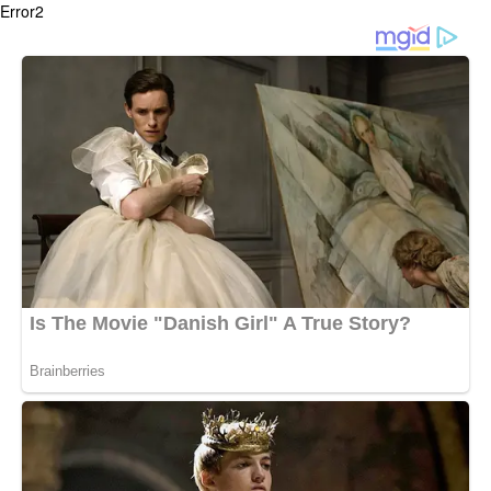
Error2