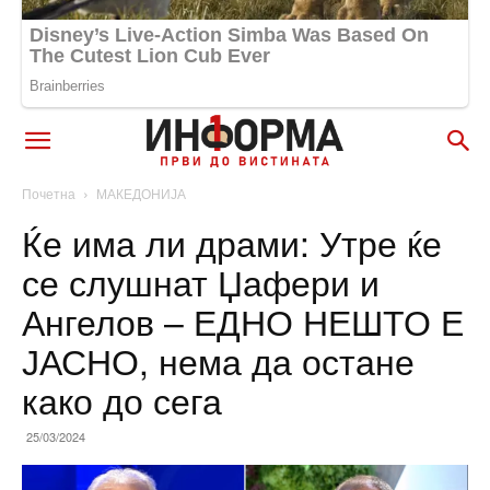
Почетна
МАКЕДОНИЈА
Ќе има ли драми: Утре ќе
се слушнат Џафери и
Ангелов – ЕДНО НЕШТО Е
ЈАСНО, нема да остане
како до сега
25/03/2024