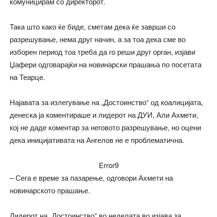
комуницирам со директорот.
Така што како ќе биде, сметам дека ќе заврши со
разрешување, нема друг начин, а за тоа дека сме во
изборен период тоа треба да го реши друг орган, изјави
Џафери одговарајќи на новинарски прашања по посетата
на Теарце.
Најавата за излегување на „Достоинство“ од коалицијата,
денеска ја коментираше и лидерот на ДУИ, Али Ахмети,
кој не даде коментар за неговото разрешување, но оцени
дека иницијативата на Ангелов не е проблематична.
Error9
– Сега е време за пазарење, одговори Ахмети на
новинарското прашање.
Лидерот на „Достоинство“ во неделата во изјава за