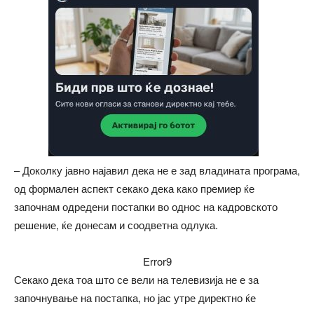
– Доколку јавно најавил дека не е зад владината програма,
од формален аспект секако дека како премиер ќе
започнам одредени постапки во однос на кадровското
решение, ќе донесам и соодветна одлука.
Error9
Секако дека тоа што се вели на телевизија не е за
започнување на постапка, но јас утре директно ќе