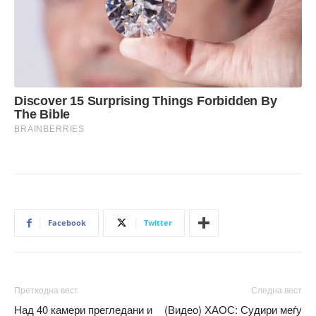
Facebook
Twitter
Претходна вест
Следна вест
Над 40 камери прегледани и
(Видео) ХАОС: Судири меѓу