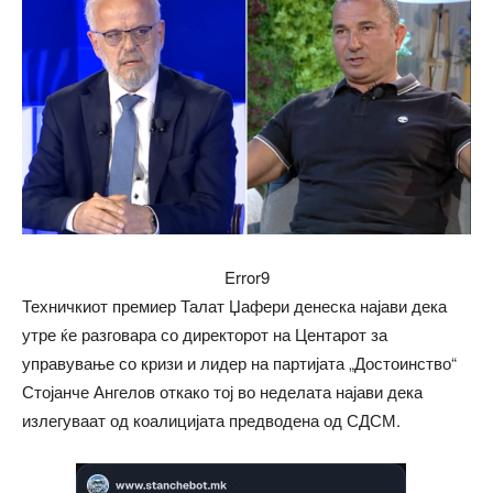
Error9
Техничкиот премиер Талат Џафери денеска најави дека
утре ќе разговара со директорот на Центарот за
управување со кризи и лидер на партијата „Достоинство“
Стојанче Ангелов откако тој во неделата најави дека
излегуваат од коалицијата предводена од СДСМ.