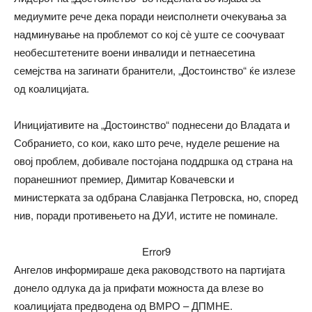
медиумите рече дека поради неисполнети очекувања за
надминување на проблемот со кој сѐ уште се соочуваат
необесштетените воени инвалиди и петнаесетина
семејства на загинати бранители, „Достоинство“ ќе излезе
од коалицијата.
Иницијативите на „Достоинство“ поднесени до Владата и
Собранието, со кои, како што рече, нуделе решение на
овој проблем, добивале постојана поддршка од страна на
поранешниот премиер, Димитар Ковачевски и
министерката за одбрана Славјанка Петровска, но, според
нив, поради противењето на ДУИ, истите не поминале.
Error9
Ангелов информираше дека раководството на партијата
донело одлука да ја прифати можноста да влезе во
коалицијата предводена од ВМРО – ДПМНЕ.