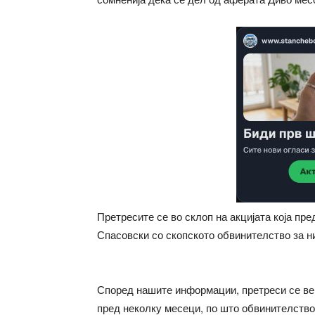
Претресите се во склоп на акцијата која пр
Спасовски со скопското обвинителство за н
Според нашите информации, претреси се веќе
пред неколку месеци, по што обвинителство