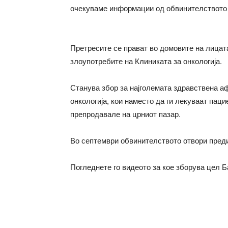
очекуваме информации од обвинителството 
Претресите се прават во домовите на лицата
злоупотребите на Клиниката за онкологија.
Станува збор за најголемата здравствена аф
онкологија, кои наместо да ги лекуваат пац
препродавале на црниот пазар.
Во септември обвинителството отвори предис
Погледнете го видеото за кое зборува цел Б