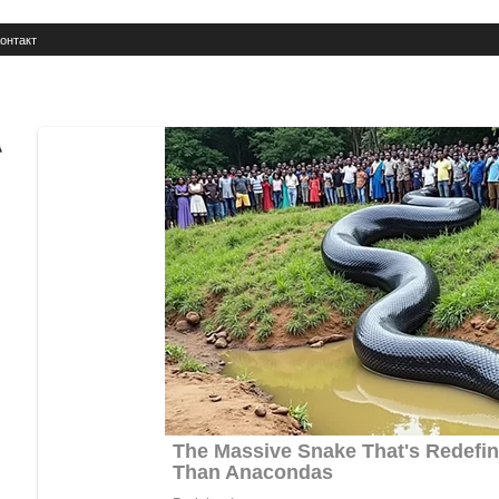
онтакт