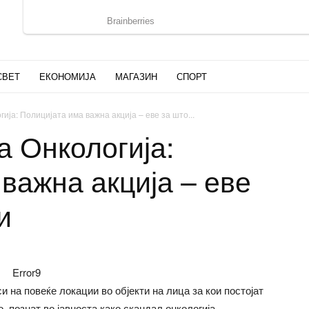
СВЕТ
ЕКОНОМИЈА
МАГАЗИН
СПОРТ
ија: Полицијата има важна акција – еве за што...
а Онкологија:
важна акција – еве
и
Error9
 на повеќе локации во објекти на лица за кои постојат
 познат во јавноста како скандал онкологија.