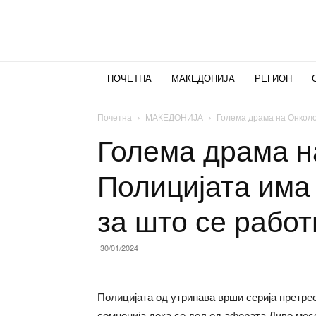
ПОЧЕТНА
МАКЕДОНИЈА
РЕГИОН
Почетна
МАКЕДОНИЈА
Голема драма на Онколог
Голема драма н
Полицијата има 
за што се работ
30/01/2024
Полицијата од утринава врши серија претреси
сомненија дека се дел од аферата Диво месо,