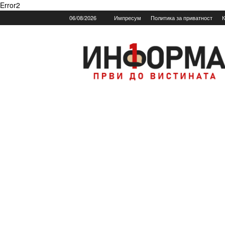
Error2
06/08/2026
Импресум
Политика за приватност
К
Informa.mk