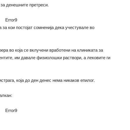
за денешните претреси.
Error9
 за кои постојат сомненија дека учестувале во
ера во која се вклучени вработени на клиниката за
иентите, им давале физиолошки раствори, а лековите ги
трага, која до ден денес нема никаков епилог.
алкан:
Error9