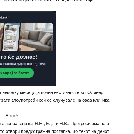
ед неколку месеци ја почна екс министерот Оливер
изата злоупотреби кои се случувале на оваа клиника.
Error9
 направени кај Н.Н., Е.Џ. и Н.В.. Претреси имаше и
то отвори предистражна постапка. Во текот на денот