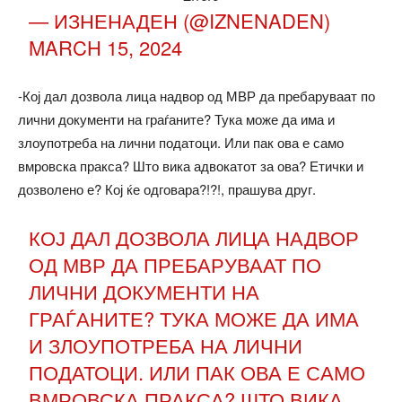
— ИЗНЕНАДЕН (@IZNENADEN)
MARCH 15, 2024
-Кој дал дозвола лица надвор од МВР да пребаруваат по
лични документи на граѓаните? Тука може да има и
злоупотреба на лични податоци. Или пак ова е само
вмровска пракса? Што вика адвокатот за ова? Етички и
дозволено е? Кој ќе одговара?!?!, прашува друг.
КОЈ ДАЛ ДОЗВОЛА ЛИЦА НАДВОР
ОД МВР ДА ПРЕБАРУВААТ ПО
ЛИЧНИ ДОКУМЕНТИ НА
ГРАЃАНИТЕ? ТУКА МОЖЕ ДА ИМА
И ЗЛОУПОТРЕБА НА ЛИЧНИ
ПОДАТОЦИ. ИЛИ ПАК ОВА Е САМО
ВМРОВСКА ПРАКСА? ШТО ВИКА