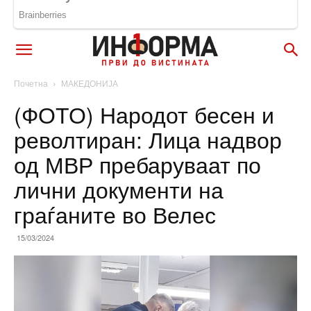
Почетна
МАКЕДОНИЈА
(ФОТО) Народот бесен и
револтиран: Лица надвор
од МВР пребаруваат по
лични документи на
граѓаните во Велес
15/03/2024