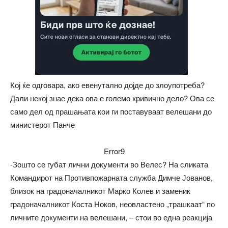
Кој ќе одговара, ако евенутално дојде до злоупотреба?
Дали некој знае дека ова е големо кривично дело? Ова се
само дел од прашањата кои ги поставуваат велешани до
министерот Панче
Error9
-Зошто се губат лични документи во Велес? На сликата
Командирот на Противпожарната служба Димче Јованов,
близок на градоначалникот Марко Колев и заменик
градоначалникот Коста Ноков, неовластено „трашкаат“ по
личните документи на велешани, – стои во една реакција