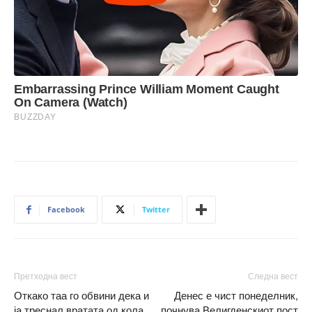
Facebook
Twitter
Претходна вест
Следна вест
Откако таа го обвини дека и
Денес е чист понеделник,
ја треснал вратата од кола,
почнува Велигденскиот пост