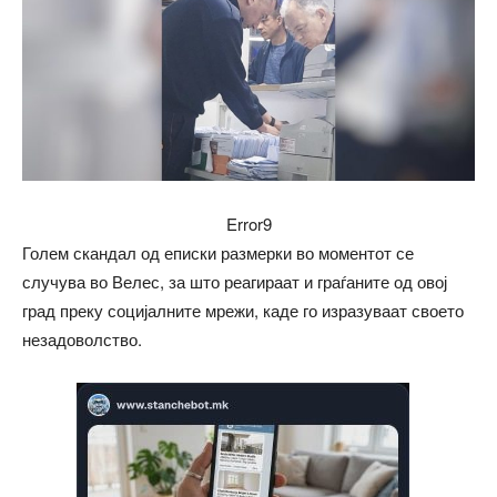
Error9
Голем скандал од еписки размерки во моментот се
случува во Велес, за што реагираат и граѓаните од овој
град преку социјалните мрежи, каде го изразуваат своето
незадоволство.