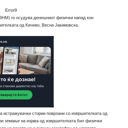
Error9
(ЗНМ) го осудува денешниот физички напад кон
ителката од Кичево, Весна Јакимовска.
та истражувачки стории поврзани со извршителката од
при земање на изјава од извршителката бил физички
еда на раката но и скршен микрофон од неговата