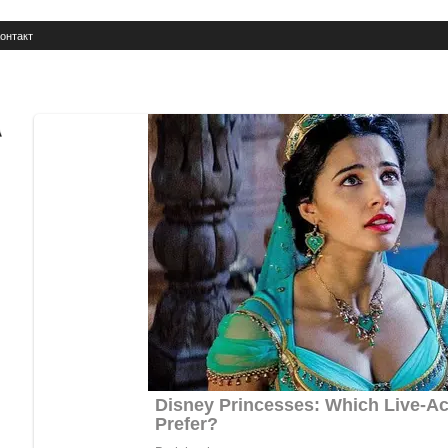
онтакт