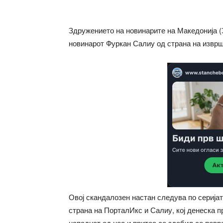
Здружението на новинарите на Македонија 
новинарот Фуркан Салиу од страна на изврш
Овој скандалозен настан следува по серија
страна на ПорталИкс и Салиу, кој денеска 
нападнат од неа и притоа се здобил со повр