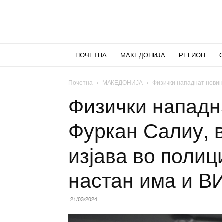
ПОЧЕТНА
МАКЕДОНИЈА
РЕГИОН
Почетна
МАКЕДОНИЈА
Физички нападнат новина
Физички нападн
Фуркан Салиу, 
изјава во полиц
настан има и 
21/03/2024