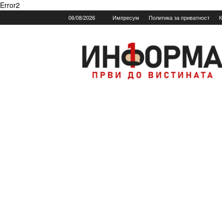
Error2
06/08/2026
Импресум
Политика за приватност
К
Informa.mk