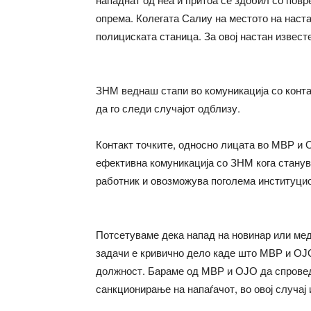
опрема. Колегата Салиу на местото на наста
полициската станица. За овој настан извест
ЗНМ веднаш стапи во комуникација со конта
да го следи случајот одблизу.
Контакт точките, односно лицата во МВР и О
ефективна комуникација со ЗНМ кога станув
работник и овозможува поголема институци
Потсетуваме дека напад на новинар или ме
задачи е кривично дело каде што МВР и ОЈ
должност. Бараме од МВР и ОЈО да спроведа
санкционирање на напаѓачот, во овој случај