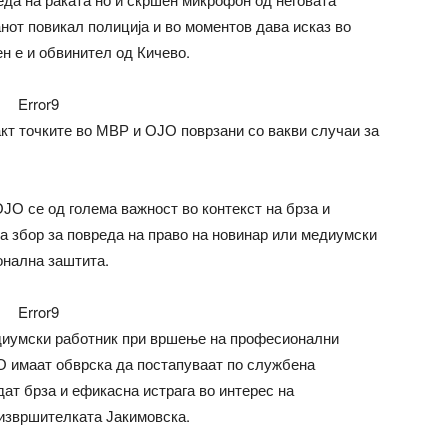
нот повикал полиција и во моментов дава исказ во
ен е и обвинител од Кичево.
Error9
кт точките во МВР и ОЈО поврзани со вакви случаи за
ЈО се од голема важност во контекст на брза и
а збор за повреда на право на новинар или медиумски
онална заштита.
Error9
диумски работник при вршење на професионални
О имаат обврска да постапуваат по службена
т брза и ефикасна истрага во интерес на
 извршителката Јакимовска.