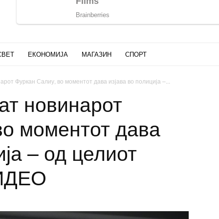
СВЕТ
ЕКОНОМИЈА
МАГАЗИН
СПОРТ
рот Фуркан Салиу, во моментот дава изјава во полиција –...
ат новинарот
во моментот дава
ија – од целиот
ВИДЕО