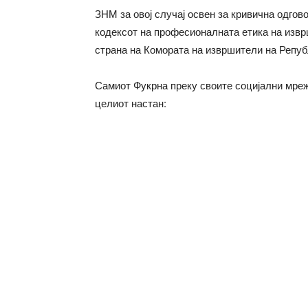
ЗНМ за овој случај освен за кривична одгов
кодексот на професионалната етика на извр
страна на Комората на извршители на Репуб
Самиот Фукрна преку своите социјални мрежи
целиот настан: