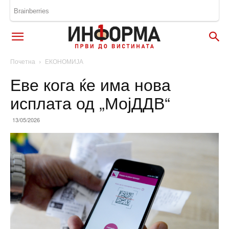
Почетна
ЕКОНОМИЈА
Еве кога ќе има нова
исплата од „МојДДВ“
13/05/2026