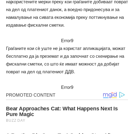
најкористените мерки преку кои граѓаните добиваат поврат
на дел од платениот данок, а воедно придонесува и за
намалување на сивата економија преку поттикнување на
издавање фискални сметки.
Error9
Граѓаните кои сè уште не ја користат апликацијата, можат
бесплатно да ја преземат и да започнат со скенирање на
фискални сметки, со што ќе имаат можност да добијат
поврат на дел од платениот ДДВ.
Error9