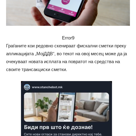
Error9
Граѓаните кои редовно скенираат фискални сметки преку
апликацијата „МојДДВ“, во текот на овој месец може да ја
очекуваат новата исплата на повратот на средства на
своите трансакциски сметки.