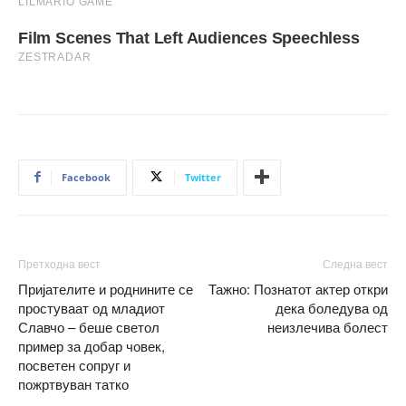
Facebook
Twitter
Претходна вест
Следна вест
Пријателите и роднините се
Тажно: Познатот актер откри
простуваат од младиот
дека боледува од
Славчо – беше светол
неизлечива болест
пример за добар човек,
посветен сопруг и
пожртвуван татко