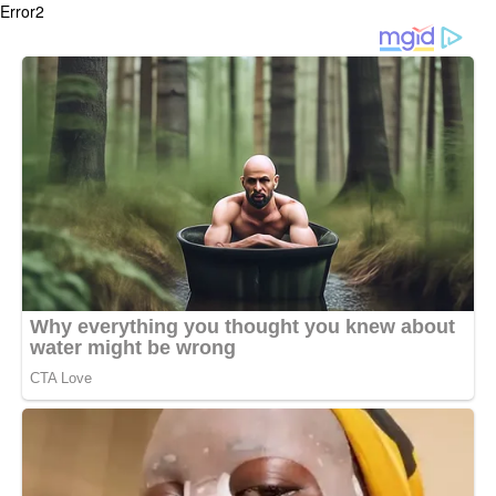
Error2