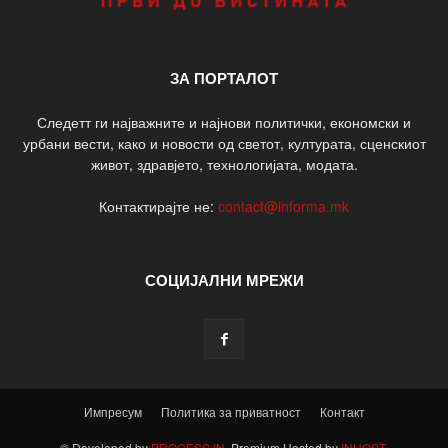
ЗА ПОРТАЛОТ
Следетт ги најважните и најнови политички, економски и
урбани вести, како и новости од светот, културата, сценскиот
живот, здравјето, технологијата, модата.
Контактирајте не:
contact@informa.mk
СОЦИЈАЛНИ МРЕЖИ
Импресум
Политика за приватност
Контакт
© Developed by
PROCESS IN
. Premium Hosted by
INHOST
.