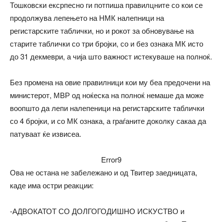
Тошковски ексрпесно ги потпиша правилцните со кои се
продолжува лепењето на НМК налепници на
регистарските таблички, но и рокот за обновување на
старите таблички со три бројки, со и без ознака МК исто
до 31 декмеври, а чија што важност истекуваше на полноќ.
Без промена на овие правилници кои му беа предочени на
министерот, МВР од ноќеска на полноќ немаше да може
воопшто да лепи налепеници на регистарските таблички
со 4 бројки, и со МК ознака, а граѓаните доколку сакаа да
патуваат ќе извисеа.
Error9
Ова не остана не забележано и од Твитер заедницата,
каде има остри реакции:
-АДВОКАТОТ СО ДОЛГОГОДИШНО ИСКУСТВО и