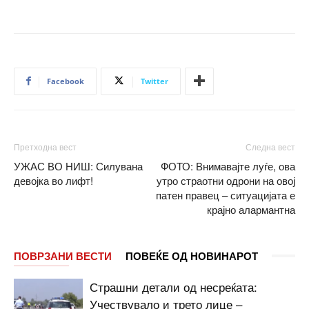
Facebook
Twitter
Претходна вест
Следна вест
УЖАС ВО НИШ: Силувана
ФОТО: Внимавајте луѓе, ова
девојка во лифт!
утро страотни одрони на овој
патен правец – ситуацијата е
крајно алармантна
ПОВРЗАНИ ВЕСТИ
ПОВЕЌЕ ОД НОВИНАРОТ
Страшни детали од несреќата:
Учествувало и трето лице –