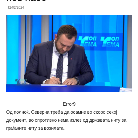
12/02/2024
Error9
Од полноќ, Северна треба да осамне во скоро секој
документ, во спротивно нема излез од државата ниту за
граѓаните ниту за возилата.