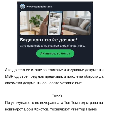
Ако до сега се иташе за сликање и издавање документи,
МВР од утре пред нов предизвик и поголема обврска да
овозможи документи со новото уставно име.
Error9
По укажувањето во вечерашната Топ Тема од страна на
новинарот Боби Христов, техничкиот минитер Панче