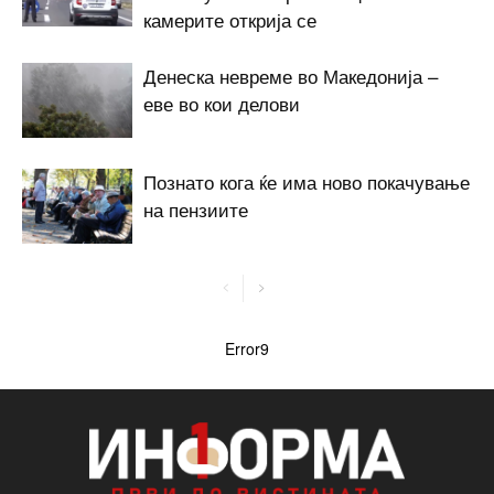
камерите открија се
Денеска невреме во Македонија –
еве во кои делови
Познато кога ќе има ново покачување
на пензиите
Error9