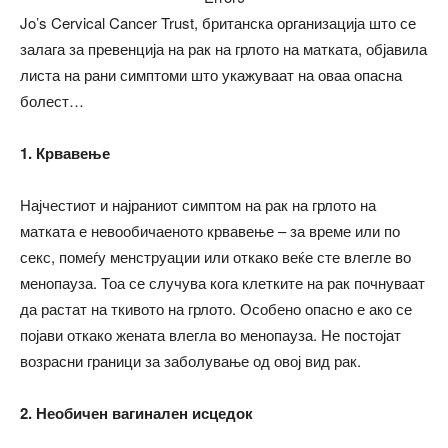
Jo’s Cervical Cancer Trust, британска организација што се
залага за превенција на рак на грлото на матката, објавила
листа на рани симптоми што укажуваат на оваа опасна
болест…
1. Крвавење
Најчестиот и најраниот симптом на рак на грлото на
матката е невообичаеното крвавење – за време или по
секс, помеѓу менструации или откако веќе сте влегле во
менопауза. Тоа се случува кога клетките на рак почнуваат
да растат на ткивото на грлото. Особено опасно е ако се
појави откако жената влегла во менопауза. Не постојат
возрасни граници за заболување од овој вид рак.
2. Необичен вагинален исцедок