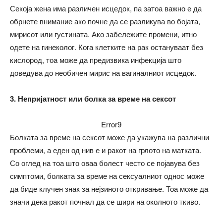
Секоја жена има различен исцедок, па затоа важно е да
обрнете внимание ако почне да се разликува во бојата,
мирисот или густината. Ако забележите промени, итно
одете на гинеколог. Кога клетките на рак остануваат без
кислород, тоа може да предизвика инфекција што
доведува до необичен мирис на вагиналниот исцедок.
3. Непријатност или болка за време на сексот
Error9
Болката за време на сексот може да укажува на различни
проблеми, а еден од нив е и ракот на грлото на матката.
Со оглед на тоа што оваа болест често се појавува без
симптоми, болката за време на сексуалниот однос може
да биде клучен знак за нејзиното откривање. Тоа може да
значи дека ракот почнал да се шири на околното ткиво.