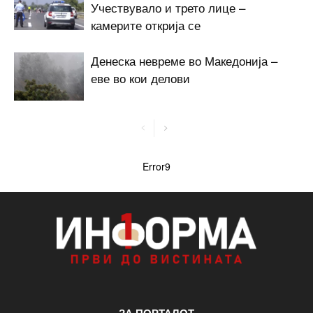
Учествувало и трето лице –
камерите открија се
Денеска невреме во Македонија –
еве во кои делови
Error9