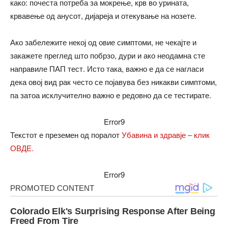
како: почеста потреба за мокрење, крв во урината,
крвавење од анусот, дијареја и отекување на нозете.
Ако забележите некој од овие симптоми, не чекајте и
закажете преглед што побрзо, дури и ако неодамна сте
направиле ПАП тест. Исто така, важно е да се нагласи
дека овој вид рак често се појавува без никакви симптоми,
па затоа исклучително важно е редовно да се тестирате.
Error9
Текстот е преземен од поралот
Убавина и здравје – клик
ОВДЕ.
Error9