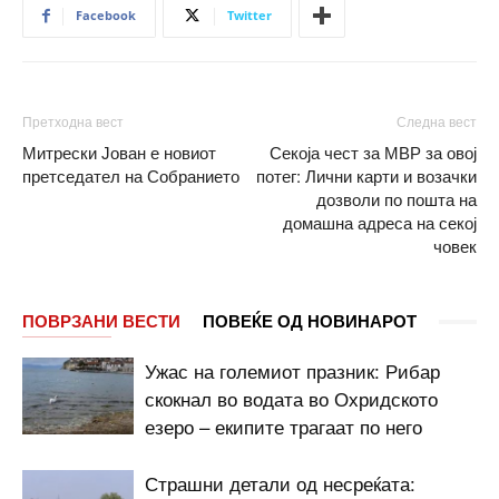
Facebook
Twitter
Претходна вест
Следна вест
Митрески Јован е новиот
Секоја чест за МВР за овој
претседател на Собранието
потег: Лични карти и возачки
дозволи по пошта на
домашна адреса на секој
човек
ПОВРЗАНИ ВЕСТИ
ПОВЕЌЕ ОД НОВИНАРОТ
Ужас на големиот празник: Рибар
скокнал во водата во Охридското
езеро – екипите трагаат по него
Страшни детали од несреќата: