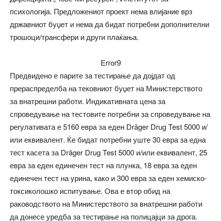
психологија. Предложениот проект нема влијание врз
државниот буџет и нема да бидат потребни дополнителни
трошоци/трансфери и други плаќања.
Error9
Предвидено е парите за тестирање да дојдат од
прераспределба на тековниот буџет на Министерството
за внатрешни работи. Индикативната цена за
спроведување на тестовите потребни за спроведување на
регулативата е 5160 евра за еден Dräger Drug Test 5000 и/
или еквивалент. Ќе бидат потребни уште 30 евра за една
тест касета за Dräger Drug Test 5000 и/или еквивалент, 25
евра за еден единечен тест на плунка, 18 евра за еден
единечен тест на урина, како и 300 евра за еден хемиско-
токсиколошко испитување. Ова е втор обид на
раководството на Министерството за внатрешни работи
да донесе уредба за тестирање на полицајци за дрога.