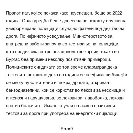
Првиот пат, кој се покажа како неуспешен, беше во 2022
година. Оваа уредба беше донесена по неколку случаи на
униформирани полицајци случајно фатени под дејство на
дрога. По нејзиното усвојување, Министерството за
внатрешни работи започна со тестирање на полицајци,
што предизвика остро незадоволство кај нив откако во
Бургас беа примени неколку позитивни примероци.
Полициските синдикати во тоа време алармираа дека
тестовите покажале дека со години се неефикасни бидејќи
се многу чувствителни и, покрај дрогата, откриваат
бензодиазепини, кои се користат во лекови за несоница и
анксиозни нарушувања, во лекови за главоболка, лекови
против болки итн. Имало случаи на лажно позитивни
тестови за дрога при употреба на енергетски пијалоци.
Error9