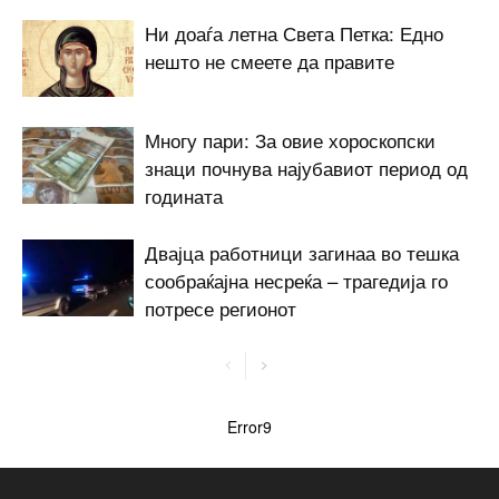
Ни доаѓа летна Света Петка: Едно
нешто не смеете да правите
Многу пари: За овие хороскопски
знаци почнува најубавиот период од
годината
Двајца работници загинаа во тешка
сообраќајна несреќа – трагедија го
потресе регионот
Error9