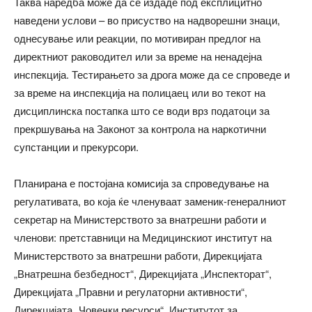
Таква наредба може да се издаде под експлицитно
наведени услови – во присуство на надворешни знаци,
однесување или реакции, по мотивиран предлог на
директниот раководител или за време на ненадејна
инспекција. Тестирањето за дрога може да се спроведе и
за време на инспекција на полицаец или во текот на
дисциплинска постапка што се води врз податоци за
прекршувања на Законот за контрола на наркотични
супстанции и прекурсори.
Планирана е постојана комисија за спроведување на
регулативата, во која ќе членуваат заменик-генералниот
секретар на Министерството за внатрешни работи и
членови: претставници на Медицинскиот институт на
Министерството за внатрешни работи, Дирекцијата
„Внатрешна безбедност“, Дирекцијата „Инспекторат“,
Дирекцијата „Правни и регулаторни активности“,
Дирекцијата „Човечки ресурси“, Институтот за