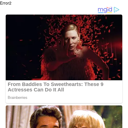
Error2