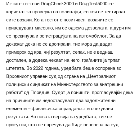
Истите тестови DrugCheck3000 и DrugTest5000 се
користат за проверка на полицајци, со кои се тестираат
сите возачи. Кога тестот е позитивен, возачите се
приведуваат масовно, им се одзема дозволата, а дури им
се прекинува и регистрацијата на автомобилот. За да
докажат дека не се дрогирани, тие мора да дадат
примерок од крв, чиј резултат, сепак, не е веднаш
достапен, а додека чекаат на него, граѓаните ја трпат
штетата. Во 2022 година, уредбата беше оспорена во
Врховниот управен суд од страна на „Централниот
полициски синдикат на Министерството за внатрешни
работи“ од Пловдив. Судот ја поништи, прогласувајќи дека
на причините им недостасуваат два задолжителни
елементи – финансиска оправданост и очекувани
резултати. Во новата верзија на уредбата, тие се
присутни, што не спречува да биде оспорена на суд.