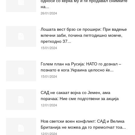
односи со ќерка му и ги продавал снимките
на...
26/01/2024
Лошата вест брзо се прошири: При вадење
млечни заби, почина петгодишно момче,
претходно 37...
15/01/2024
Голем план на Русија: НАТО го дознал –
познато е кога Украина целосно ќе...
15/01/2024
САД не сакаат војна со Јемен, ама
порачаа: Ние сме подготвени за акција
12/01/2024
Нов светски воен конфликт: САД и Велика
Британија не можеа да го премолчат тоа...
12/01/2024