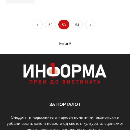
52
53
54
Error9
ЗА ПОРТАЛОТ
Следетт ги најважните и најнови политички, економски и
урбани вести, како и новости од светот, културата, сценскиот
живот, здравјето, технологијата, модата.